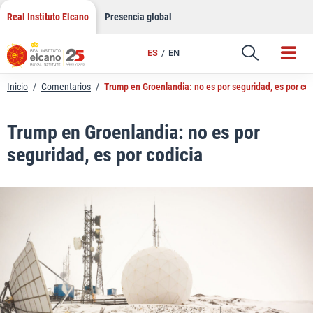
LinkedIn
Saltar
Real Instituto Elcano
Presencia global
al
Email
contenido
ES
EN
Enlace
Inicio
/
Comentarios
/
Trump en Groenlandia: no es por seguridad, es por cod
Trump en Groenlandia: no es por
seguridad, es por codicia