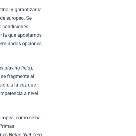
rial y garantizar la
rde europeo. Se
as condiciones
por la que apostamos
terminadas opciones
el playing field
),
 se fragmente el
ión, a la vez que
ompetencia a nivel
europea, como se ha
 Primas
ones Netas (
Net Zero