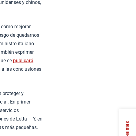
unidenses y chinos,
a cómo mejorar
iesgo de quedarnos
ministro italiano
también exprimer
 que se
publicará
 a las conclusiones
 proteger y
ial. En primer
servicios
nes de Letta–. Y, en
SIGUIENTE
 las más pequeñas.