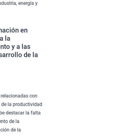
ndustria, energía y
inación en
a la
to y a las
sarrollo de la
 relacionadas con
 de la productividad
e destacar la falta
nto de la
ción de la