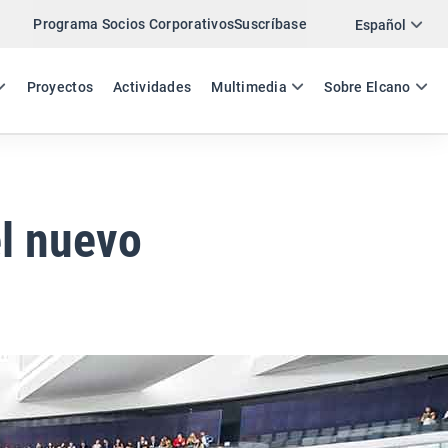
Programa Socios Corporativos
Suscríbase
Twitter
Español
LinkedIn
ES
EN
Proyectos
Actividades
Multimedia
Sobre Elcano
Email
Enlace
COMPARTIR COMENTARIO
l nuevo