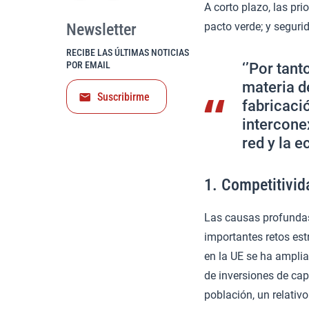
A corto plazo, las pri
Newsletter
pacto verde; y segur
RECIBE LAS ÚLTIMAS NOTICIAS
POR EMAIL
‘’Por tan
materia d
Suscribirme
fabricaci
interconex
red y la 
1. Competitivid
Las causas profundas
importantes retos est
en la UE se ha amplia
de inversiones de cap
población, un relativ