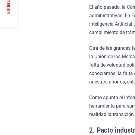
ANTERIOR
El año pasado, la Co
/
administrativas. En E
Inteligencia Artificia
cumplimiento de trámi
Otra de las grandes 
la Unión de los Merc
falta de voluntad pol
conocíamos: la falta
nuestros ahorros, es
Como apunta el infor
herramienta para sumi
realidad la transición
2. Pacto industr