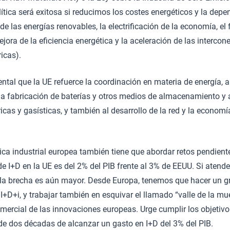
lítica será exitosa si reducimos los costes energéticos y la depe
de las energías renovables, la electrificación de la economía, el
jora de la eficiencia energética y la aceleración de las interco
ricas).
ntal que la UE refuerce la coordinación en materia de energía,
la fabricación de baterías y otros medios de almacenamiento y 
ricas y gasísticas, y también al desarrollo de la red y la econom
tica industrial europea también tiene que abordar retos pendient
de I+D en la UE es del 2% del PIB frente al 3% de EEUU. Si atend
, la brecha es aún mayor. Desde Europa, tenemos que hacer un g
I+D+i, y trabajar también en esquivar el llamado “valle de la mu
omercial de las innovaciones europeas. Urge cumplir los objetivo
e dos décadas de alcanzar un gasto en I+D del 3% del PIB.