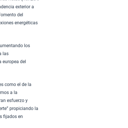
ndencia exterior a
 fomento del
nexiones energéticas
 aumentando los
a las
ía europea del
es como el de la
emos a la
ran esfuerzo y
erte” propiciando la
s fijados en