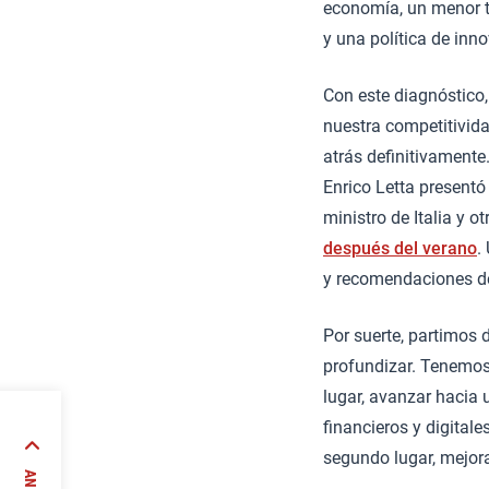
economía, un menor t
y una política de in
Con este diagnóstico,
nuestra competitivida
atrás definitivamente
Enrico Letta presentó
ministro de Italia y 
después del verano
.
y recomendaciones del
Por suerte, partimos
profundizar. Tenemos
lugar, avanzar hacia u
financieros y digital
o de
segundo lugar, mejor
ún