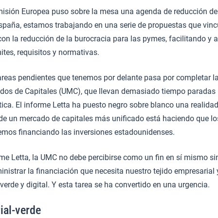
misión Europea puso sobre la mesa una agenda de reducción de
spaña, estamos trabajando en una serie de propuestas que vincu
l con la reducción de la burocracia para las pymes, facilitando y 
tes, requisitos y normativas.
tareas pendientes que tenemos por delante pasa por completar l
ados de Capitales (UMC), que llevan demasiado tiempo paradas 
ítica. El informe Letta ha puesto negro sobre blanco una realida
 de un mercado de capitales más unificado está haciendo que lo
temos financiando las inversiones estadounidenses.
me Letta, la UMC no debe percibirse como un fin en sí mismo s
nistrar la financiación que necesita nuestro tejido empresarial 
 verde y digital. Y esta tarea se ha convertido en una urgencia.
ial-verde