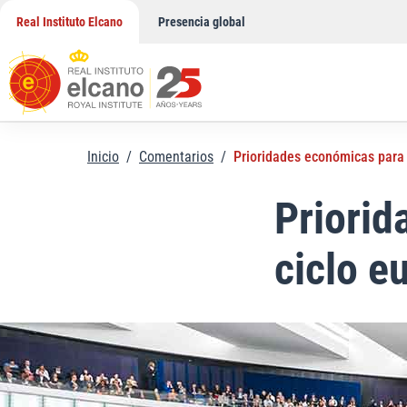
Saltar
Real Instituto Elcano
Presencia global
al
contenido
Inicio
/
Comentarios
/
Prioridades económicas para 
Priorid
ciclo e