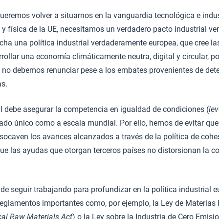
ueremos volver a situarnos en la vanguardia tecnológica e indust
 física de la UE, necesitamos un verdadero pacto industrial ve
cha una política industrial verdaderamente europea, que cree l
rollar una economía climáticamente neutra, digital y circular, 
e no debemos renunciar pese a los embates provenientes de de
as.
ial debe asegurar la competencia en igualdad de condiciones (
lev
ado único como a escala mundial. Por ello, hemos de evitar que
 socaven los avances alcanzados a través de la política de cohes
e las ayudas que otorgan terceros países no distorsionan la c
de seguir trabajando para profundizar en la política industrial 
eglamentos importantes como, por ejemplo, la Ley de Materias
ical Raw Materials Act
) o la Ley sobre la Industria de Cero Emisi