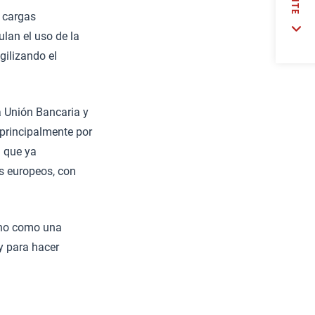
 cargas
lan el uso de la
agilizando el
a Unión Bancaria y
principalmente por
d que ya
s europeos, con
ino como una
y para hacer