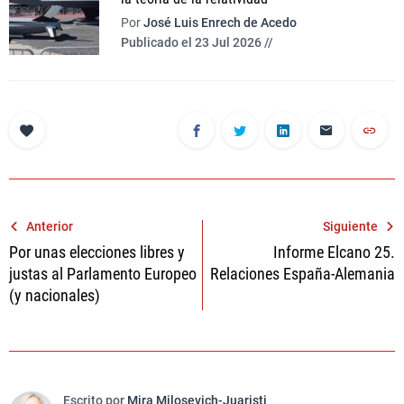
Por
José Luis Enrech de Acedo
Publicado el 23 Jul 2026 //
Navegación
Anterior
Siguiente
Por unas elecciones libres y
Informe Elcano 25.
de
justas al Parlamento Europeo
Relaciones España-Alemania
entradas
(y nacionales)
Escrito por
Mira Milosevich-Juaristi