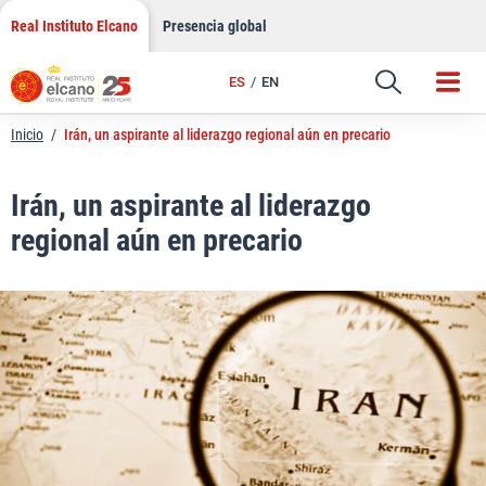
LinkedIn
Saltar
Real Instituto Elcano
Presencia global
al
Email
contenido
ES
EN
Enlace
Inicio
/
Irán, un aspirante al liderazgo regional aún en precario
Irán, un aspirante al liderazgo
regional aún en precario