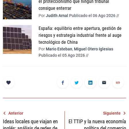
el proteccionismo que ningún tribunal
consigue enterrar
Por
Judith Arnal
Publicado el 06 Ago 2026 //
España: equilibrio entre apertura, gestión de
riesgos y estrategia industrial frente al auge
tecnológico de China
Por
Mario Esteban
,
Miguel Otero Iglesias
Publicado el 05 Ago 2026 //
Navegación
Anterior
Siguiente
Ideas locales que viajan en
El TTIP y la nueva economía
de
inglés: análisis de redes de
política del comercio