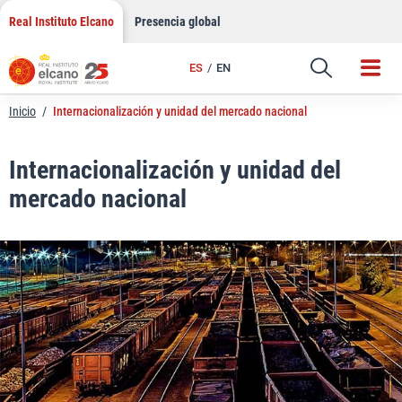
LinkedIn
Saltar
Real Instituto Elcano
Presencia global
al
Email
contenido
ES
EN
Enlace
Inicio
/
Internacionalización y unidad del mercado nacional
Internacionalización y unidad del
mercado nacional