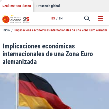
LinkedIn
Saltar
Real Instituto Elcano
Presencia global
al
Email
contenido
ES
EN
Enlace
Inicio
/
Implicaciones económicas internacionales de una Zona Euro alemani
Implicaciones económicas
internacionales de una Zona Euro
alemanizada