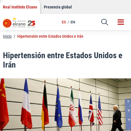
LinkedIn
Saltar
Real Instituto Elcano
Presencia global
al
Email
contenido
ES
EN
Enlace
Inicio
/
Hipertensión entre Estados Unidos e Irán
Hipertensión entre Estados Unidos e
Irán