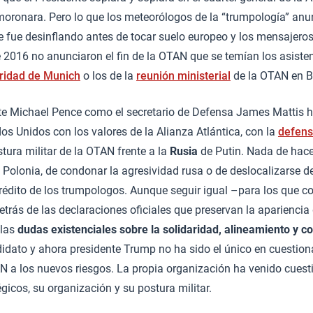
moronara. Pero lo que los meteorólogos de la “trumpología” an
 fue desinflando antes de tocar suelo europeo y los mensajeros
e 2016 no anunciaron el fin de la OTAN que se temían los asisten
ridad de Munich
o los de la
reunión ministerial
de la OTAN en B
te Michael Pence como el secretario de Defensa James Mattis ha
 Unidos con los valores de la Alianza Atlántica, con la
defens
tura militar de la OTAN frente a la
Rusia
de Putin. Nada de hace
e Polonia, de condonar la agresividad rusa o de deslocalizarse 
crédito de los trumpologos. Aunque seguir igual –para los que 
detrás de las declaraciones oficiales que preservan la apariencia
 las
dudas existenciales sobre la solidaridad, alineamiento y 
didato y ahora presidente Trump no ha sido el único en cuestiona
N a los nuevos riesgos. La propia organización ha venido cues
gicos, su organización y su postura militar.