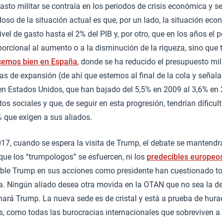
asto militar se contraía en los periodos de crisis económica y s
oso de la situación actual es que, por un lado, la situación eco
ivel de gasto hasta el 2% del PIB y, por otro, que en los años el 
orcional al aumento o a la disminución de la riqueza, sino que t
cemos bien en España
, donde se ha reducido el presupuesto mil
s de expansión (de ahí que estemos al final de la cola y señala
n Estados Unidos, que han bajado del 5,5% en 2009 al 3,6% en 
tos sociales y que, de seguir en esta progresión, tendrían dificu
% que exigen a sus aliados.
17, cuando se espera la visita de Trump, el debate se mantendr
ue los “trumpologos” se esfuercen, ni los
predecibles europeos
ible Trump en sus acciones como presidente han cuestionado to
ca. Ningún aliado desea otra movida en la OTAN que no sea la d
ará Trump. La nueva sede es de cristal y está a prueba de hura
s, como todas las burocracias internacionales que sobreviven a