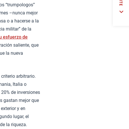
 los “trumpologos”
firmes –nunca mejor
sa o a hacerse a la
a militar” de la
u esfuerzo de
ación saliente, que
que la nueva
iterio arbitrario.
nia, Italia o
l 20% de inversiones
s gastan mejor que
exterior y en
gundo lugar, el
de la riqueza.