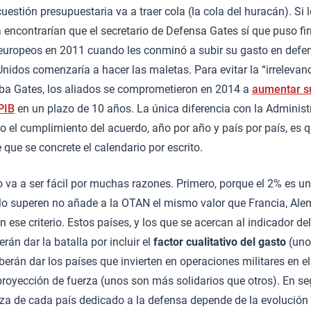
 cuestión presupuestaria va a traer cola (la cola del huracán). Si
 encontrarían que el secretario de Defensa Gates sí que puso 
 europeos en 2011 cuando les conminó a subir su gasto en defen
nidos comenzaría a hacer las maletas. Para evitar la “irrelevanci
a Gates, los aliados se comprometieron en 2014 a
aumentar s
PIB
en un plazo de 10 años. La única diferencia con la Administr
el cumplimiento del acuerdo, año por año y país por país, es 
 que se concrete el calendario por escrito.
va a ser fácil por muchas razones. Primero, porque el 2% es un cr
lo superen no añade a la OTAN el mismo valor que Francia, Alema
ese criterio. Estos países, y los que se acercan al indicador de
án dar la batalla por incluir el
factor cualitativo del gasto
(uno
erán dar los países que invierten en operaciones militares en el 
proyección de fuerza (unos son más solidarios que otros). En se
eza de cada país dedicado a la defensa depende de la evolución 