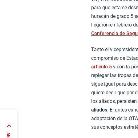
para que esta se des
huracán de grado 5 se
llegaron en febrero d
Conferencia de Segu
Tanto el vicepresiden
compromiso de Estados
artículo 5
y con la pos
replegar las tropas d
sigue igual para des
quiere decir que por 
los aliados, persisten
aliados
. El antes can
adaptación de la OTA
sus conceptos estraté
án