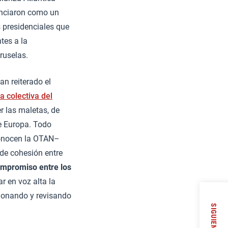
unciaron como un
 presidenciales que
tes a la
ruselas.
n reiterado el
a colectiva del
r las maletas, de
de Europa. Todo
conocen la OTAN–
 de cohesión entre
compromiso entre los
r en voz alta la
tionando y revisando
SIGUIENTE