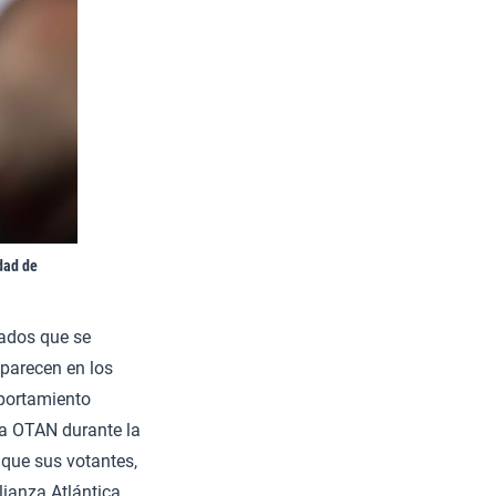
dad de
ados que se
parecen en los
omportamiento
a OTAN durante la
 que sus votantes,
lianza Atlántica