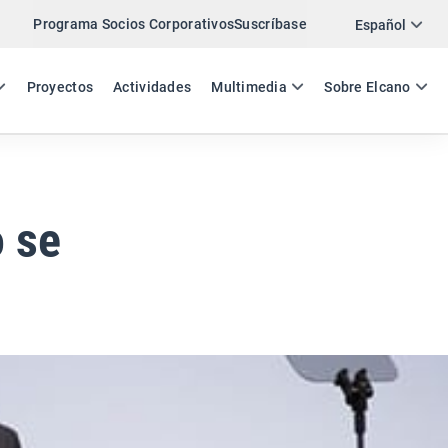
Programa Socios Corporativos
Suscríbase
Twitter
Español
LinkedIn
ES
EN
Proyectos
Actividades
Multimedia
Sobre Elcano
Email
Enlace
COMPARTIR COMENTARIO
 se