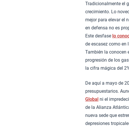
Tradicionalmente el g
crecimiento. Lo noved
mejor para elevar el n
en defensa no es prop
Este desfase
lo cono
de escasez como en la
También la conocen e
progresión de los gas
la cifra mágica del 2
De aquí a mayo de 20
presupuestarios. Aunq
Global
ni el impredec
de la Alianza Atlánti
nueva sede que estren
depresiones tropicale