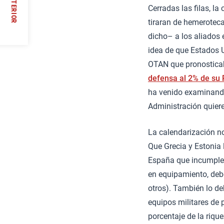
ANTERIOR
Cerradas las filas, la
//
tiraran de hemeroteca
dicho– a los aliados
idea de que Estados U
OTAN que pronosticab
defensa al 2% de su 
ha venido examinando 
Administración quiere
La calendarización no 
Que Grecia y Estonia 
España que incumplen 
en equipamiento, deber
otros). También lo deb
equipos militares de 
porcentaje de la riqu