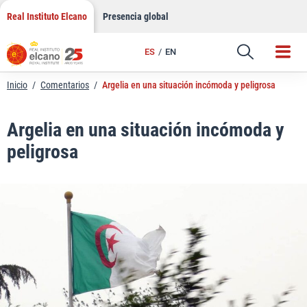
LinkedIn
Saltar
Real Instituto Elcano
Presencia global
al
Email
contenido
ES
EN
Enlace
Inicio
/
Comentarios
/
Argelia en una situación incómoda y peligrosa
Argelia en una situación incómoda y
peligrosa