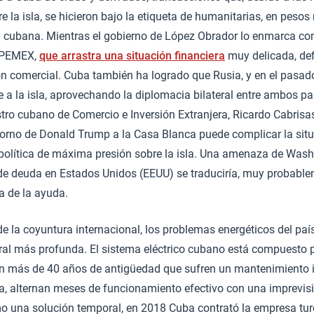
 la isla, se hicieron bajo la etiqueta de humanitarias, en peso
a cubana. Mientras el gobierno de López Obrador lo enmarca co
 PEMEX,
que arrastra una situación financiera
muy delicada, def
 comercial. Cuba también ha logrado que Rusia, y en el pasado
a la isla, aprovechando la diplomacia bilateral entre ambos paí
nistro cubano de Comercio e Inversión Extranjera, Ricardo Cabris
etorno de Donald Trump a la Casa Blanca puede complicar la situ
política de máxima presión sobre la isla. Una amenaza de Washi
 deuda en Estados Unidos (EEUU) se traduciría, muy probable
a de la ayuda.
e la coyuntura internacional, los problemas energéticos del pa
ural más profunda. El sistema eléctrico cubano está compuesto 
on más de 40 años de antigüedad que sufren un mantenimiento in
ma, alternan meses de funcionamiento efectivo con una imprevisi
mo una solución temporal, en 2018 Cuba contrató la empresa tu