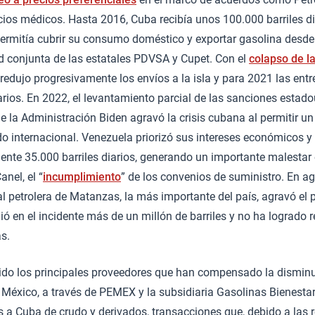
cios médicos. Hasta 2016, Cuba recibía unos 100.000 barriles d
ermitía cubrir su consumo doméstico y exportar gasolina desde l
d conjunta de las estatales PDVSA y Cupet. Con el
colapso de la
 redujo progresivamente los envíos a la isla y para 2021 las en
iarios. En 2022, el levantamiento parcial de las sanciones esta
e la Administración Biden agravó la crisis cubana al permitir un 
 internacional. Venezuela priorizó sus intereses económicos y 
te 35.000 barriles diarios, generando un importante malestar
nel, el “
incumplimiento
” de los convenios de suministro. En a
al petrolera de Matanzas, la más importante del país, agravó el
ió en el incidente más de un millón de barriles y no ha logrado 
s.
ido los principales proveedores que han compensado la disminu
México, a través de PEMEX y la subsidiaria Gasolinas Bienestar
os a Cuba de crudo y derivados, transacciones que, debido a las r