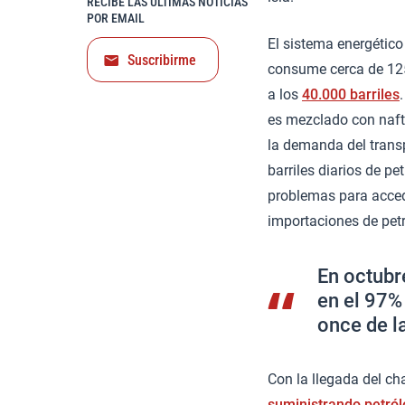
RECIBE LAS ÚLTIMAS NOTICIAS
POR EMAIL
El sistema energétic
Suscribirme
consume cerca de 125
a los
40.000 barriles
es mezclado con nafta
la demanda del transp
barriles diarios de pe
problemas para accede
importaciones de petr
En octubr
en el 97%
once de l
Con la llegada del ch
suministrando petról