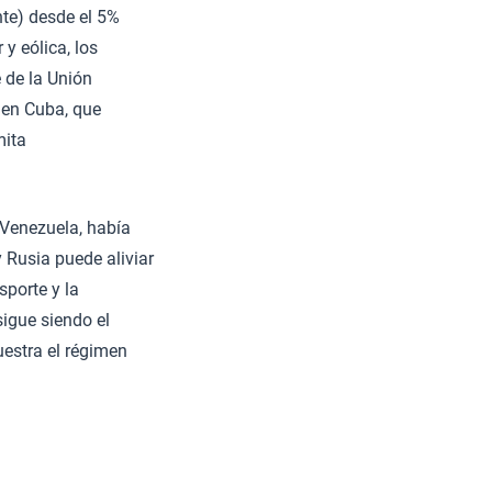
nte) desde el 5%
 y eólica, los
 de la Unión
o en Cuba, que
mita
 Venezuela, había
 Rusia puede aliviar
porte y la
sigue siendo el
estra el régimen