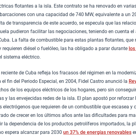
ctricas flotantes a la isla. Este contrato se ha renovado en vari
mbarcaciones con una capacidad de 740 MW, equivalente a un 
falta de transparencia de este acuerdo, se especula que las relac
uela pudieron facilitar las negociaciones, teniendo en cuenta el 
uba. La falta de combustible para estas plantas flotantes, que
 requieren diésel o fuelóleo, las ha obligado a parar durante
los
l sistema eléctrico.
a reciente de Cuba refleja los fracasos del régimen en la modern
 el fin del Periodo Especial, en 2004, Fidel Castro anunció la
Rev
os de los equipos eléctricos de los hogares, pero sin conseguir
s y las envejecidas redes de la isla. El plan apostó por reforzar
s electrógenos que requieren de un combustible que escasea y c
rado de crecer en los últimos años ante las dificultades para ma
ir la dependencia de los productos petrolíferos importados, la p
rno espera alcanzar para 2030
un 37% de energías renovables
e