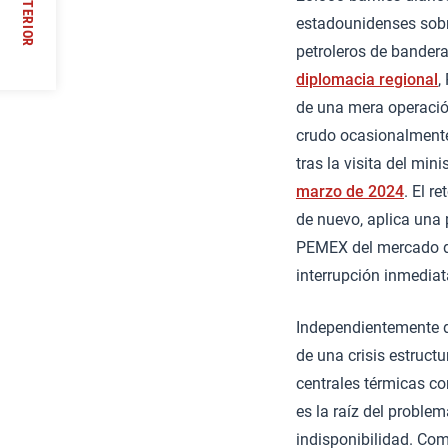
ANTERIOR
//
estadounidenses sobre
petroleros de bander
diplomacia regional
,
de una mera operación
crudo ocasionalmente 
tras la visita del mi
marzo de 2024
. El r
de nuevo, aplica una 
PEMEX del mercado de
interrupción inmediat
Independientemente d
de una crisis estruct
centrales térmicas c
es la raíz del proble
indisponibilidad. Co