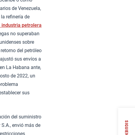
iarios de Venezuela,
a refinería de
 industria petrolera
tregas no superaban
dounidenses sobre
retorno del petróleo
ajustó sus envíos a
 en La Habana ante,
gosto de 2022, un
 problema
restablecer sus
ción del suministro
SIGUIENTE
 S.A., envió más de
estricciones