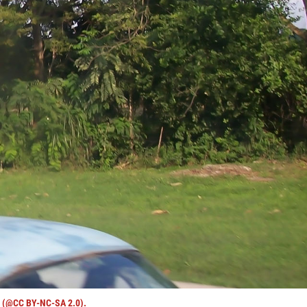
l (@CC BY-NC-SA 2.0).