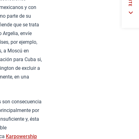
s mexicanos y con
mo parte de su
iende que se trata
 Argelia, envíe
ses, por ejemplo,
as, a Moscú en
ación para Cuba si,
ngton de excluir a
mente, en una
ís son consecuencia
principalmente por
suficiente y, ésta
ble
rca
Karpowership