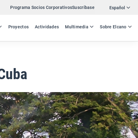
Programa Socios Corporativos
Suscríbase
Twitter
Español
LinkedIn
ES
EN
Proyectos
Actividades
Multimedia
Sobre Elcano
Email
Enlace
COMPARTIR COMENTARIO
 Cuba