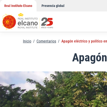
Saltar
Real Instituto Elcano
Presencia global
al
contenido
Inicio
/
Comentarios
/
Apagón eléctrico y político e
Apagón 