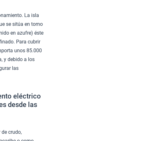
namiento. La isla
e se sitúa en torno
nido en azufre) éste
finado. Para cubrir
importa unos 85.000
, y debido a los
gurar las
ento eléctrico
es desde las
 de crudo,
ocaribe o como