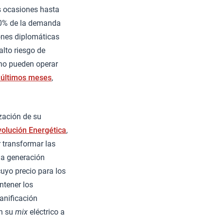
as ocasiones hasta
20% de la demanda
iones diplomáticas
alto riesgo de
 no pueden operar
 últimos meses
,
ización de su
olución Energética
,
 transformar las
 la generación
uyo precio para los
ntener los
lanificación
n su
mix
eléctrico a