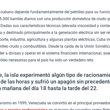
o cubano depende fundamentalmente del petróleo para su funcio
.000 barriles diarios con una producción doméstica de crudo qu
. Dadas sus características técnicas (elevada viscosidad y conte
 y destinado principalmente a la generación eléctrica sin ser re
orte, industria, agricultura y algunas plantas eléctricas, Cuba 
tróleo crudo y combustibles. Desde la caída de la Unión Soviética
r a divisas y operar en el sistema financiero internacional, ase
óleo necesarias para el país ha sido un verdadero reto.
e, la isla experimentó algún tipo de racionami
 de las horas y sufrió un apagón sin precedent
a mañana del día 18 hasta la tarde del 22.
avismo en 1999, Venezuela se convirtió en el principal proveedor
eo a precios preferenciales
en el marco de acuerdos como Petr