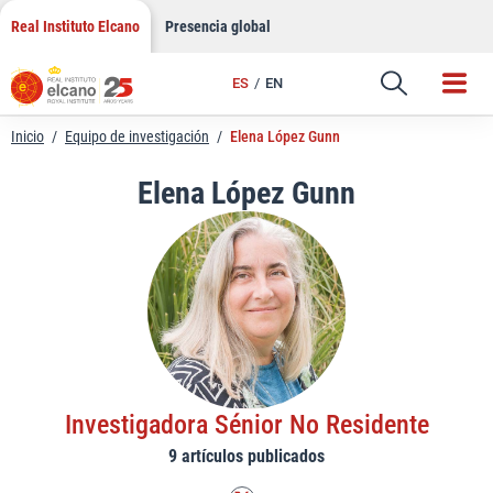
LinkedIn
Saltar
Real Instituto Elcano
Presencia global
al
Email
contenido
ES
EN
Enlace
Inicio
/
Equipo de investigación
/
Elena López Gunn
Elena López Gunn
Investigadora Sénior No Residente
9 artículos publicados