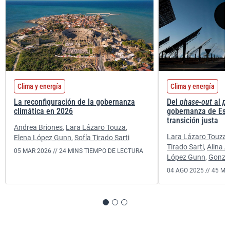
Clima y energía
Clima y energía
La reconfiguración de la gobernanza
Del
phase-out
al
ph
climática en 2026
gobernanza de Esp
transición justa
Andrea Briones
,
Lara Lázaro Touza
,
Lara Lázaro Touza
,
Elena López Gunn
,
Sofía Tirado Sarti
Tirado Sarti
,
Alina 
05 MAR 2026 //
24 MINS TIEMPO DE LECTURA
López Gunn
,
Gonzal
04 AGO 2025 //
45 MI