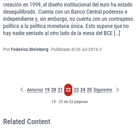
creación en 1999, el diseño institucional del euro ha estado
desequilibrado. Cuenta con un Banco Central poderoso e
independiente y, sin embargo, no cuenta con un contrapeso
político a la política monetaria única. Esto supone que no
hay nadie sentado al otro lado de la mesa del BCE […]
Por
Federico Steinberg
Publicado el 30 Jul 2014 //
Primera
Última
Página
Página
Página
Página
Página
Página
Página
Anterior
19
20
21
22
23
24
25
Siguiente
página
página
19 - 25 de 33 páginas
Related Content