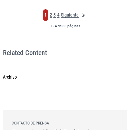
Última
Página
Página
Página
Página
1
2
3
4
Siguiente
página
1 - 4 de 33 páginas
Related Content
Archivo
CONTACTO DE PRENSA