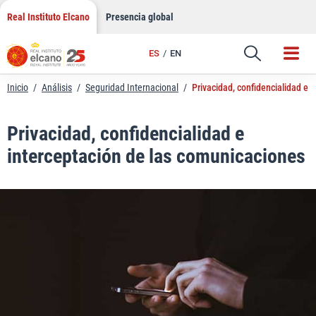
LinkedIn
Saltar
Real Instituto Elcano
Presencia global
al
Email
contenido
ES
EN
Enlace
Inicio
/
Análisis
/
Seguridad Internacional
/
Privacidad, confidencialidad e 
Privacidad, confidencialidad e
interceptación de las comunicaciones