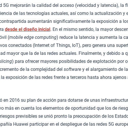
d 5G mejorarán la calidad del acceso (velocidad y latencia), la fle
ciencia de las tecnologías actuales, así como la actualización y 
 contrapartida aumentarán significativamente la exposición a los
gra
desde el diseño inicial
. En el mismo sentido, la mayor descen
vil (
mobile edge computing
) reduce la latencia y aumenta la 
ivos conectados (Internet of Things, IoT), pero genera una super
dad mayor que la de las redes actuales. Finalmente, y debido a q
licing
) para ofrecer mayores posibilidades de explotación por 
incremento de la complejidad del
software
y el alargamiento de l
a exposición de las redes frente a terceros hasta ahora ajenos
 en 2016 su plan de acción para dotarse de unas infraestructur
uvo más en cuenta los elementos de oportunidad que los de ries
riesgos previsibles se unió pronto la preocupación de los Esta
mpañía Huawei participar en el despliegue de las redes 5G europ