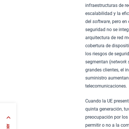
infraestructuras de re
escalabilidad y la efi
del
software
, pero en
seguridad no se inte
arquitectura de red mó
cobertura de disposit
los riesgos de seguri
segmentan (
network s
grandes clientes, el 
suministro aumentan l
telecomunicaciones.
Cuando la UE presentó
quinta generación, t
preocupación por los 
er»
permitir o no a la co
MENA