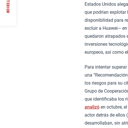
ANTERIOR
Estados Unidos alega
//
que podrían explotar 
disponibilidad para re
excluir a Huawei— en
quedaron atrapados en
inversiones tecnológ
europeos, así como el 
Para intentar supera
una “Recomendación s
los riesgos para su c
Grupo de Cooperació
que identificaba los r
analizó
en octubre, el
actor detrás de ellos 
desarrollaban, sin atr