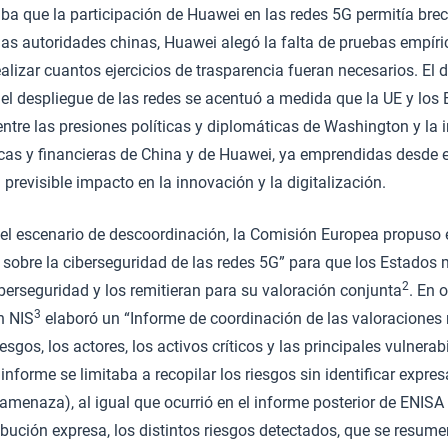
ba que la participación de Huawei en las redes 5G permitía bre
las autoridades chinas, Huawei alegó la falta de pruebas empíri
alizar cuantos ejercicios de trasparencia fueran necesarios. El 
 el despliegue de las redes se acentuó a medida que la UE y lo
tre las presiones políticas y diplomáticas de Washington y la i
icas y financieras de China y de Huawei, ya emprendidas desde 
previsible impacto en la innovación y la digitalización.
r el escenario de descoordinación, la Comisión Europea propuso
obre la ciberseguridad de las redes 5G” para que los Estados
2
iberseguridad y los remitieran para su valoración conjunta
. En 
3
n NIS
elaboró un “Informe de coordinación de las valoraciones 
iesgos, los actores, los activos críticos y las principales vulnerab
 informe se limitaba a recopilar los riesgos sin identificar expr
(amenaza), al igual que ocurrió en el informe posterior de ENISA
ibución expresa, los distintos riesgos detectados, que se resume