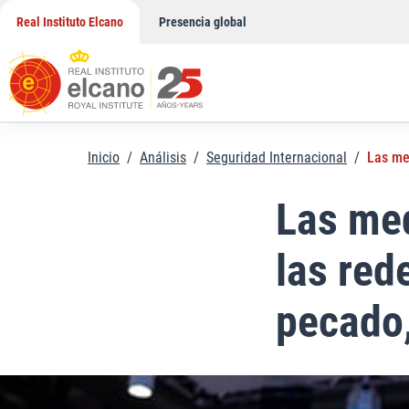
Saltar
Real Instituto Elcano
Presencia global
al
contenido
Inicio
/
Análisis
/
Seguridad Internacional
/
Las me
Las med
las red
pecado,