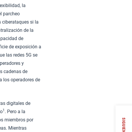
xibilidad, la
el parcheo
 ciberataques si la
tralización de la
capacidad de
ficie de exposición a
ue las redes 5G se
operadores y
as cadenas de
 a los operadores de
as digitales de
1
go
. Pero a la
dos miembros por
SIGUIENTE
eas. Mientras