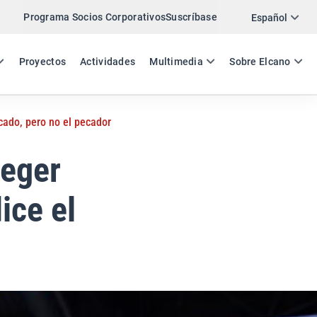
Programa Socios Corporativos
Suscríbase
Twitter
Español
LinkedIn
ES
EN
Proyectos
Actividades
Multimedia
Sobre Elcano
Email
cado, pero no el pecador
Enlace
COMPARTIR ANÁLISIS
teger
ice el