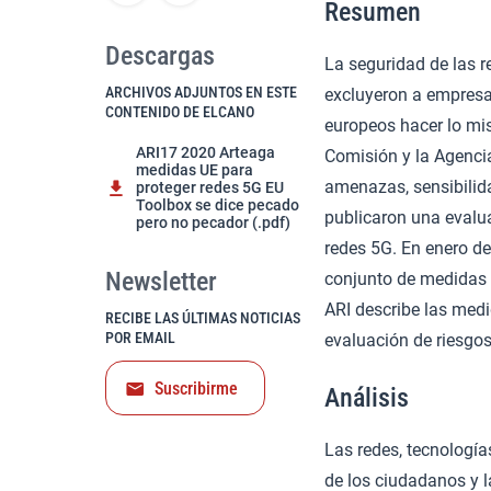
Resumen
Descargas
La seguridad de las 
ARCHIVOS ADJUNTOS EN ESTE
excluyeron a empresas
CONTENIDO DE ELCANO
europeos hacer lo mi
ARI17 2020 Arteaga
Comisión y la Agencia
medidas UE para
amenazas, sensibilida
proteger redes 5G EU
Toolbox se dice pecado
publicaron una evalua
pero no pecador (.pdf)
redes 5G. En enero de
Newsletter
conjunto de medidas 
ARI describe las med
RECIBE LAS ÚLTIMAS NOTICIAS
POR EMAIL
evaluación de riesgo
Suscribirme
Análisis
Las redes, tecnología
de los ciudadanos y 