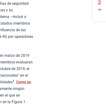
chas de seguridad
cas y su
dilema —incluir o
s Estados miembros
nfluencia de las
el 4G por operadores
 en marzo de 2019
 miembros evaluaran
octubre de 2019, el
nacionales” en el
4
ilidades
.
Como se
esamente ningún
 en el que se
n en la Figura 1.