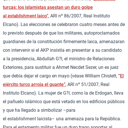
turcas: los islamistas asestan un duro golpe
al
establishment
laico”
, ARI nº 86/2007, Real Instituto
Elcano). Las elecciones se celebraron cuatro meses antes de
lo previsto después de que los militares, autoproclamados
guardianes de la constitución firmemente laica, amenazaran
con intervenir si el AKP insistía en presentar a su candidato
a la presidencia, Abdullah G?l, el ministro de Relaciones
Exteriores, para sustituir a Ahmet Necdet Sezer, un ex juez
que debía dejar el cargo en mayo (véase William Chislett, “
El
ejército turco arroja el guante”
, ARI nº 51/2007, Real
Instituto Elcano). La mujer de G?l, como la de Erdogan, lleva
el pañuelo islámico que está vetado en los edificios públicos
y que ha llegado a simbolizar –para
el
establishment
laicista– una amenaza para la República.
Para el estamento militar fue un duro trago soportar al