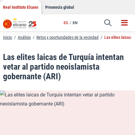
LinkedIn
Saltar
Real Instituto Elcano
Presencia global
al
Email
contenido
ES
EN
Enlace
Inicio
/
Análisis
/
Retos y oportunidades de la vecindad
/
Las elites laicas 
Las elites laicas de Turquía intentan
vetar al partido neoislamista
gobernante (ARI)