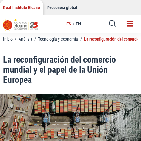
LinkedIn
Saltar
Real Instituto Elcano
Presencia global
al
Email
contenido
ES
EN
Enlace
Inicio
/
Análisis
/
Tecnología y economía
/
La reconfiguración del comercio 
La reconfiguración del comercio
mundial y el papel de la Unión
Europea