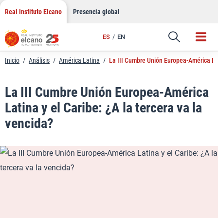
LinkedIn
Saltar
Real Instituto Elcano
Presencia global
al
Email
contenido
ES
EN
Enlace
Inicio
/
Análisis
/
América Latina
/
La III Cumbre Unión Europea-América Lati
La III Cumbre Unión Europea-América
Latina y el Caribe: ¿A la tercera va la
vencida?