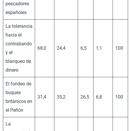
pescadores
españoles
La tolerancia
hacia el
contrabando
68,0
24,4
6,5
1,1
100
y el
blanqueo de
dinero
El fondeo de
buques
31,4
35,2
26,5
6,8
100
británicos en
el Peñón
La