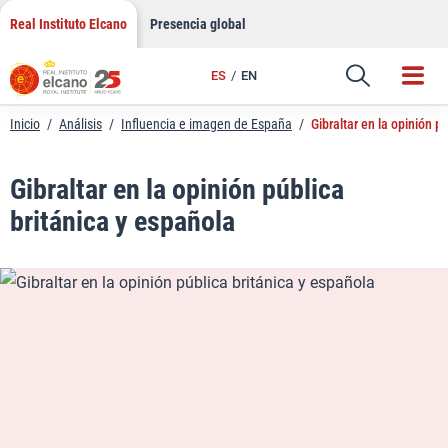
LinkedIn
Saltar
Real Instituto Elcano
Presencia global
al
Email
contenido
ES
EN
Enlace
Inicio
/
Análisis
/
Influencia e imagen de España
/
Gibraltar en la opinión p
Gibraltar en la opinión pública
británica y española