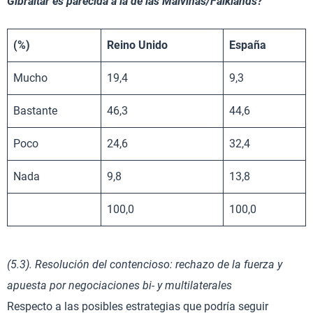
Gibraltar es parecida a la de las Malvinas/Falklands?
(%)
Reino Unido
España
Mucho
19,4
9,3
Bastante
46,3
44,6
Poco
24,6
32,4
Nada
9,8
13,8
100,0
100,0
(5.3). Resolución del contencioso: rechazo de la fuerza y
apuesta por negociaciones bi- y multilaterales
Respecto a las posibles estrategias que podría seguir