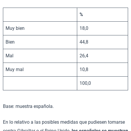
%
Muy bien
18,0
Bien
44,8
Mal
26,4
Muy mal
10,8
100,0
Base: muestra española.
En lo relativo a las posibles medidas que pudiesen tomarse
contra Gibraltar o el Reino Unido,
los españoles se muestran