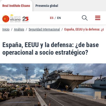
LinkedIn
Saltar
Real Instituto Elcano
Presencia global
al
Email
contenido
ES
EN
Enlace
Inicio
/
Análisis
/
Seguridad Internacional
/
España, EEUU y la defensa: ¿de 
España, EEUU y la defensa: ¿de base
operacional a socio estratégico?