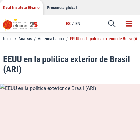
LinkedIn
Saltar
Real Instituto Elcano
Presencia global
al
Email
contenido
ES
EN
Enlace
Inicio
/
Análisis
/
América Latina
/
EEUU en la política exterior de Brasil (AR
EEUU en la política exterior de Brasil
(ARI)