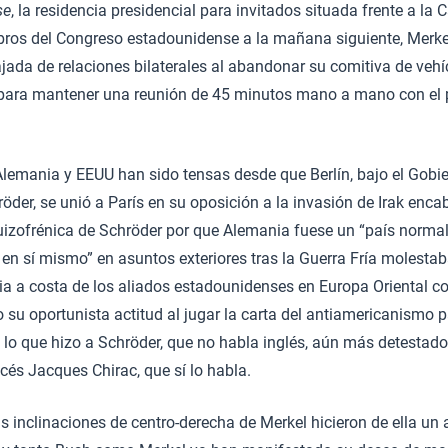
se
, la residencia presidencial para invitados situada frente a la
os del Congreso estadounidense a la mañana siguiente, Merke
jada de relaciones bilaterales al abandonar su comitiva de vehíc
 para mantener una reunión de 45 minutos mano a mano con el 
Alemania y EEUU han sido tensas desde que Berlín, bajo el Gobie
röder, se unió a París en su oposición a la invasión de Irak enc
izofrénica de Schröder por que Alemania fuese un “país normal”
en sí mismo” en asuntos exteriores tras la Guerra Fría molesta
ia a costa de los aliados estadounidenses en Europa Oriental c
o su oportunista actitud al jugar la carta del antiamericanismo 
 lo que hizo a Schröder, que no habla inglés, aún más detestad
ncés Jacques Chirac, que sí lo habla.
as inclinaciones de centro-derecha de Merkel hicieron de ella un 