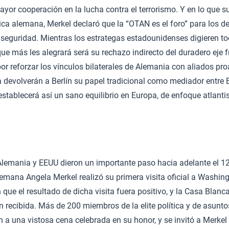
ayor cooperación en la lucha contra el terrorismo. Y en lo que
tica alemana, Merkel declaró que la “OTAN es el foro” para los d
 seguridad. Mientras los estrategas estadounidenses digieren t
 que más les alegrará será su rechazo indirecto del duradero eje
or reforzar los vínculos bilaterales de Alemania con aliados p
 devolverán a Berlín su papel tradicional como mediador entre 
stablecerá así un sano equilibrio en Europa, de enfoque atlantis
Alemania y EEUU dieron un importante paso hacia adelante el 12
lemana Angela Merkel realizó su primera visita oficial a Washing
 que el resultado de dicha visita fuera positivo, y la Casa Blan
en recibida. Más de 200 miembros de la elite política y de asunto
 a una vistosa cena celebrada en su honor, y se invitó a Merkel