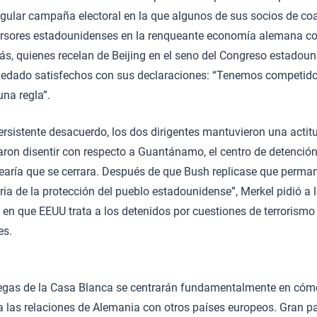
gular campaña electoral en la que algunos de sus socios de co
rsores estadounidenses en la renqueante economía alemana co
ás, quienes recelan de Beijing en el seno del Congreso estadoun
edado satisfechos con sus declaraciones: “Tenemos competid
na regla”.
ersistente desacuerdo, los dos dirigentes mantuvieron una actit
aron disentir con respecto a Guantánamo, el centro de detenció
earía que se cerrara. Después de que Bush replicase que perman
ria de la protección del pueblo estadounidense”, Merkel pidió a 
en que EEUU trata a los detenidos por cuestiones de terrorismo
es.
ategas de la Casa Blanca se centrarán fundamentalmente en có
o a las relaciones de Alemania con otros países europeos. Gran pa