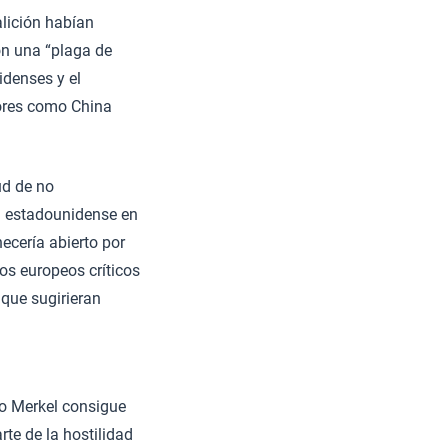
alición habían
n una “plaga de
idenses y el
ores como China
ud de no
n estadounidense en
ecería abierto por
los europeos críticos
 que sugirieran
mo Merkel consigue
rte de la hostilidad