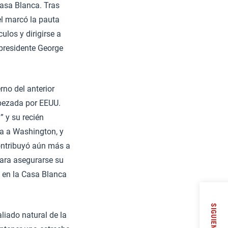
 Casa Blanca. Tras
l marcó la pauta
ulos y dirigirse a
presidente George
rno del anterior
abezada por EEUU.
 y su recién
ba a Washington, y
ontribuyó aún más a
para asegurarse su
o en la Casa Blanca
SIGUIENTE
aliado natural de la