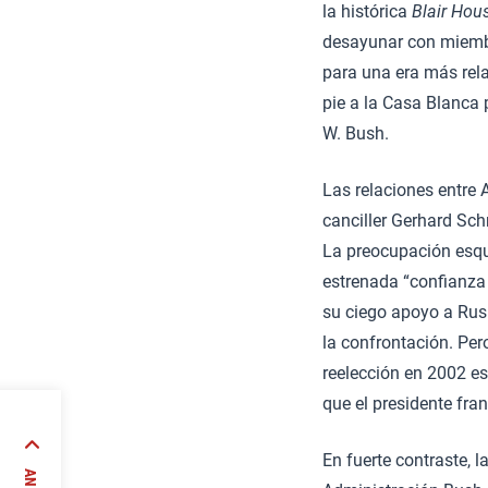
la histórica
Blair Hou
desayunar con miembr
para una era más rela
pie a la Casa Blanca
W. Bush.
Las relaciones entre 
canciller Gerhard Sch
La preocupación esqu
estrenada “confianza 
su ciego apoyo a Rus
la confrontación. Per
reelección en 2002 es
que el presidente fra
r
En fuerte contraste, l