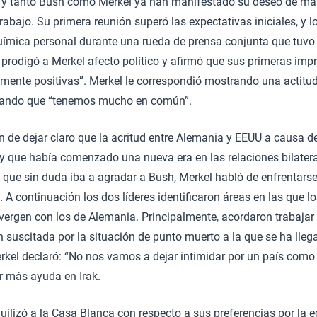
 y tanto Bush como Merkel ya han manifestado su deseo de ma
rabajo. Su primera reunión superó las expectativas iniciales, y l
química personal durante una rueda de prensa conjunta que tuvo
prodigó a Merkel afecto político y afirmó que sus primeras impr
emente positivas”. Merkel le correspondió mostrando una actitud
yando que “tenemos mucho en común”.
n de dejar claro que la acritud entre Alemania y EEUU a causa de
 y que había comenzado una nueva era en las relaciones bilater
que sin duda iba a agradar a Bush, Merkel habló de enfrentarse
 A continuación los dos líderes identificaron áreas en las que lo
ergen con los de Alemania. Principalmente, acordaron trabaja
ón suscitada por la situación de punto muerto a la que se ha lleg
kel declaró: “No nos vamos a dejar intimidar por un país como 
r más ayuda en Irak.
ilizó a la Casa Blanca con respecto a sus preferencias por la e