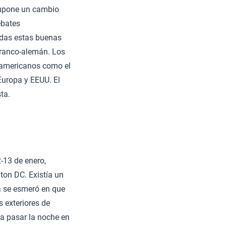
 supone un cambio
ebates
odas estas buenas
 franco-alemán. Los
roamericanos como el
Europa y EEUU. El
ta.
-13 de enero,
ton DC. Existía un
ca se esmeró en que
s exteriores de
 a pasar la noche en