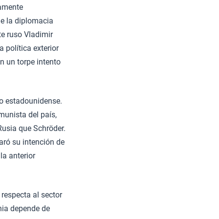
tamente
de la diplomacia
te ruso Vladimir
 política exterior
n un torpe intento
do estadounidense.
munista del país,
Rusia que Schröder.
aró su intención de
la anterior
respecta al sector
nia depende de