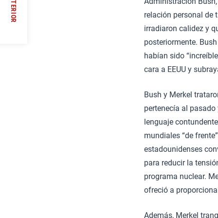
ANTERIOR
Administración Bush,
relación personal de t
//
irradiaron calidez y 
posteriormente. Bush 
habían sido “increíbl
cara a EEUU y subra
Bush y Merkel trataro
pertenecía al pasado
lenguaje contundente 
mundiales “de frente”.
estadounidenses conv
para reducir la tensi
programa nuclear. Mer
ofreció a proporciona
Además, Merkel tranqu