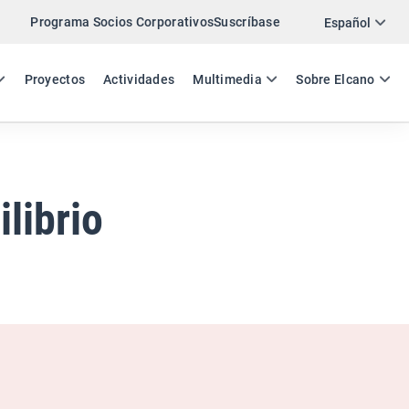
Programa Socios Corporativos
Suscríbase
Twitter
Español
LinkedIn
ES
EN
Proyectos
Actividades
Multimedia
Sobre Elcano
Email
Enlace
COMPARTIR ANÁLISIS
librio