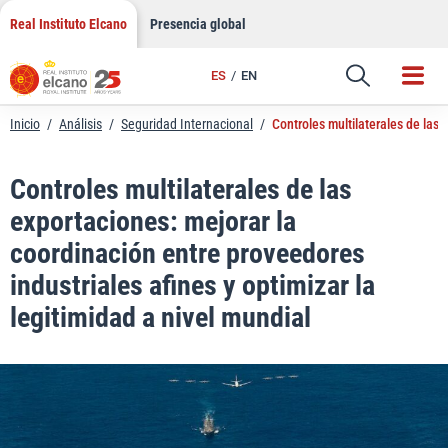
LinkedIn
Saltar
Real Instituto Elcano
Presencia global
al
Email
contenido
ES
EN
Enlace
Inicio
/
Análisis
/
Seguridad Internacional
/
Controles multilaterales de las 
Controles multilaterales de las
exportaciones: mejorar la
coordinación entre proveedores
industriales afines y optimizar la
legitimidad a nivel mundial