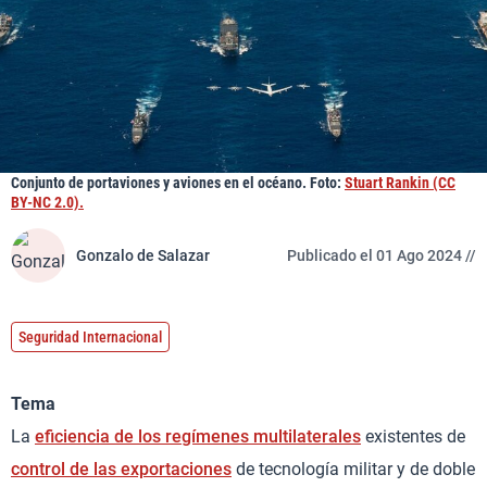
Conjunto de portaviones y aviones en el océano. Foto:
Stuart Rankin (CC
BY-NC 2.0).
Gonzalo de Salazar
Publicado el 01 Ago 2024 //
Seguridad Internacional
Tema
La
eficiencia de los regímenes multilaterales
existentes de
control de las exportaciones
de tecnología militar y de doble