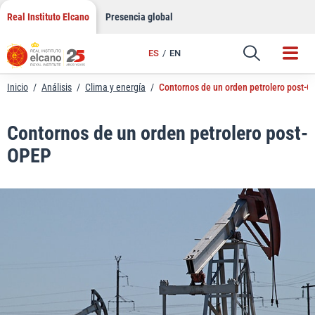
LinkedIn
Saltar
Real Instituto Elcano
Presencia global
al
Email
contenido
ES
EN
Enlace
Inicio
/
Análisis
/
Clima y energía
/
Contornos de un orden petrolero post-
Contornos de un orden petrolero post-
OPEP