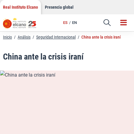
LinkedIn
Saltar
Real Instituto Elcano
Presencia global
al
Email
contenido
ES
EN
Enlace
Inicio
/
Análisis
/
Seguridad Internacional
/
China ante la crisis iraní
China ante la crisis iraní