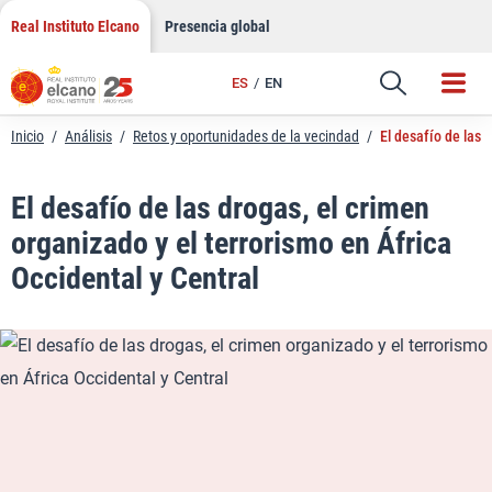
LinkedIn
Saltar
Real Instituto Elcano
Presencia global
al
Email
contenido
ES
EN
Enlace
Inicio
/
Análisis
/
Retos y oportunidades de la vecindad
/
El desafío de las 
El desafío de las drogas, el crimen
organizado y el terrorismo en África
Occidental y Central