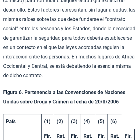
conflicto) para formular cualquier estrategia realista de
desarrollo. Estos factores representan, sin lugar a dudas, las
mismas raíces sobre las que debe fundarse el “contrato
social” entre las personas y los Estados, donde la necesidad
de garantizar la seguridad para todos debería establecerse
en un contexto en el que las leyes acordadas regulen la
interacción entre las personas. En muchos lugares de África
Occidental y Central, se está debatiendo la esencia misma
de dicho contrato.
Figura 6. Pertenencia a las Convenciones de Naciones
Unidas sobre Droga y Crimen a fecha de 20/II/2006
País
(1)
(2)
(3)
(4)
(5)
(6)
Fir.
Rat.
Fir.
Rat.
Fir.
Rat.
Fir.
R