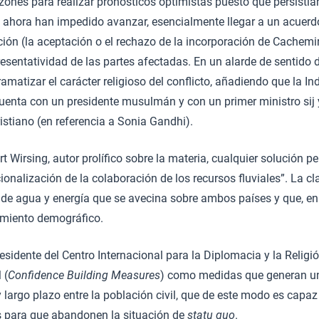
zones para realizar pronósticos optimistas puesto que persistí
 ahora han impedido avanzar, esencialmente llegar a un acuerdo
ción (la aceptación o el rechazo de la incorporación de Cachemir
resentatividad de las partes afectadas. En un alarde de sentido
amatizar el carácter religioso del conflicto, añadiendo que la In
uenta con un presidente musulmán y con un primer ministro sij 
ristiano (en referencia a Sonia Gandhi).
rt Wirsing, autor prolífico sobre la materia, cualquier solución 
cionalización de la colaboración de los recursos fluviales”. La cl
s de agua y energía que se avecina sobre ambos países y que, en
cimiento demográfico.
sidente del Centro Internacional para la Diplomacia y la Religi
 (
Confidence Building Measures
) como medidas que generan u
y largo plazo entre la población civil, que de este modo es capaz
s para que abandonen la situación de
statu quo
.