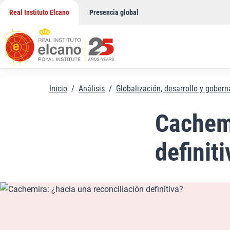
Saltar
Real Instituto Elcano
Presencia global
al
contenido
Inicio
/
Análisis
/
Globalización, desarrollo y gober
Cachemi
definit