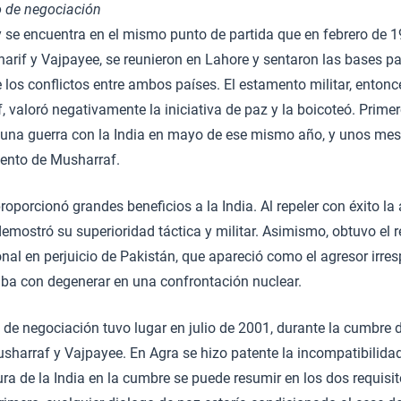
o de negociación
y se encuentra en el mismo punto de partida que en febrero de 
harif y Vajpayee, se reunieron en Lahore y sentaron las bases pa
e los conflictos entre ambos países. El estamento militar, enton
, valoró negativamente la iniciativa de paz y la boicoteó. Prime
a una guerra con la India en mayo de ese mismo año, y unos me
uento de Musharraf.
proporcionó grandes beneficios a la India. Al repeler con éxito la
emostró su superioridad táctica y militar. Asimismo, obtuvo el 
al en perjuicio de Pakistán, que apareció como el agresor irre
a con degenerar en una confrontación nuclear.
a de negociación tuvo lugar en julio de 2001, durante la cumbre 
harraf y Vajpayee. En Agra se hizo patente la incompatibilidad
ra de la India en la cumbre se puede resumir en los dos requisi