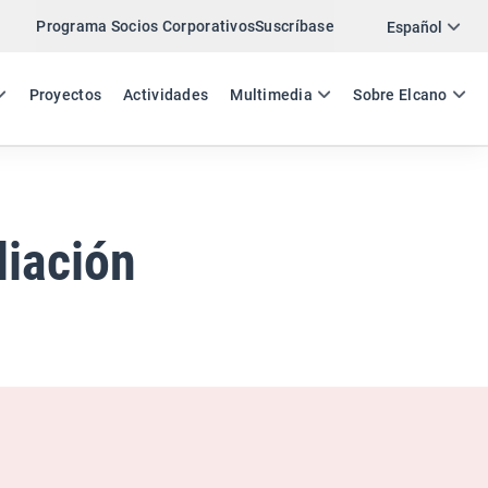
Programa Socios Corporativos
Suscríbase
Twitter
Español
LinkedIn
ES
EN
Proyectos
Actividades
Multimedia
Sobre Elcano
Email
Enlace
COMPARTIR ANÁLISIS
liación