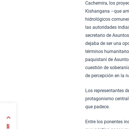
Cachemira, los proyec
Kishangana –que amen
hidrológicos comunes
las autoridades india
secretario de Asuntos
dejaba de ser una opc
términos humanitarios
paquistaní de Asuntos
cuestión de soberanía
de percepción en la 
Los representantes de
protagonismo central
que padece.
ejo de
ían
Entre los ponentes in
a más