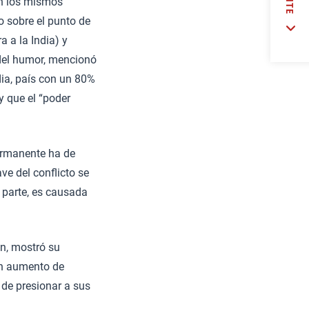
an los mismos
 sobre el punto de
a a la India) y
 del humor, mencionó
dia, país con un 80%
y que el “poder
permanente ha de
ave del conflicto se
 parte, es causada
ón, mostró su
n aumento de
 de presionar a sus