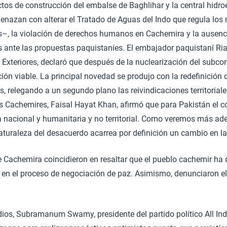
tos de construcción del embalse de Baghlihar y la central hidroe
azan con alterar el Tratado de Aguas del Indo que regula los 
–, la violación de derechos humanos en Cachemira y la ausenc
s ante las propuestas paquistaníes. El embajador paquistaní Ria
 Exteriores, declaró que después de la nuclearización del subcon
ión viable. La principal novedad se produjo con la redefinición d
, relegando a un segundo plano las reivindicaciones territoriales
 Cachemires, Faisal Hayat Khan, afirmó que para Pakistán el co
 nacional y humanitaria y no territorial. Como veremos más ade
naturaleza del desacuerdo acarrea por definición un cambio en 
 Cachemira coincidieron en resaltar que el pueblo cachemir ha 
 en el proceso de negociación de paz. Asimismo, denunciaron e
dios, Subramanum Swamy, presidente del partido político All In