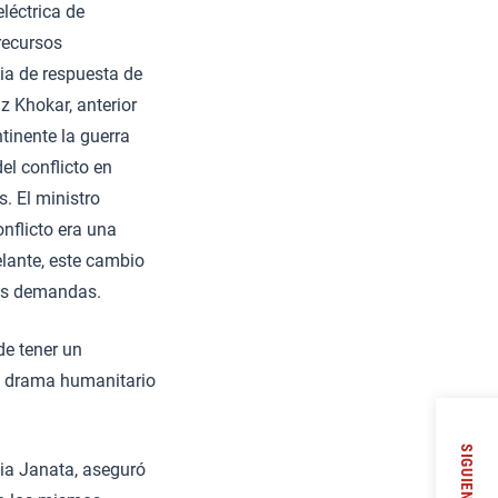
léctrica de
recursos
ia de respuesta de
z Khokar, anterior
tinente la guerra
el conflicto en
. El ministro
nflicto era una
lante, este cambio
las demandas.
de tener un
l drama humanitario
SIGUIENTE
dia Janata, aseguró