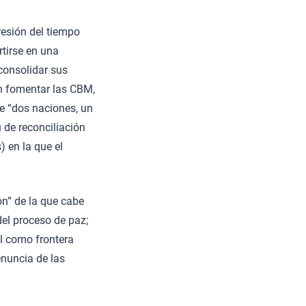
resión del tiempo
rtirse en una
consolidar sus
n fomentar las CBM,
se “dos naciones, un
u de reconciliación
) en la que el
n” de la que cabe
del proceso de paz;
ol como frontera
enuncia de las