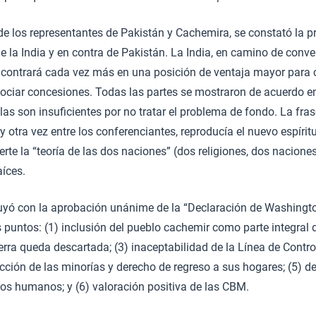
 de los representantes de Pakistán y Cachemira, se constató la p
e la India y en contra de Pakistán. La India, en camino de conve
encontrará cada vez más en una posición de ventaja mayor para 
ociar concesiones. Todas las partes se mostraron de acuerdo e
olas son insuficientes por no tratar el problema de fondo. La fra
y otra vez entre los conferenciantes, reproducía el nuevo espírit
rte la “teoría de las dos naciones” (dos religiones, dos naciones
aíces.
uyó con la aprobación unánime de la “Declaración de Washingto
es puntos: (1) inclusión del pueblo cachemir como parte integral 
uerra queda descartada; (3) inaceptabilidad de la Línea de Contr
cción de las minorías y derecho de regreso a sus hogares; (5) d
os humanos; y (6) valoración positiva de las CBM.