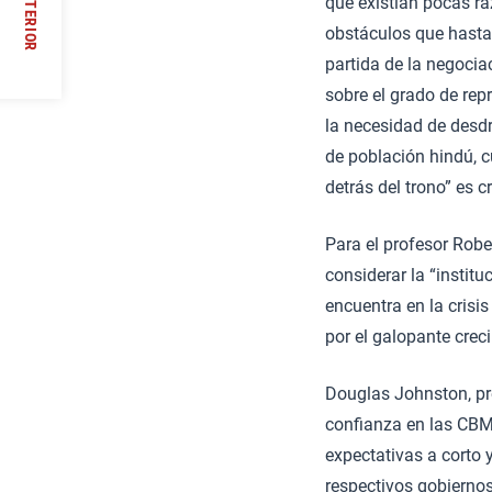
ANTERIOR
que existían pocas ra
obstáculos que hasta
//
partida de la negocia
sobre el grado de rep
la necesidad de desdr
de población hindú, c
detrás del trono” es c
Para el profesor Robe
considerar la “institu
encuentra en la crisi
por el galopante cre
Douglas Johnston, pre
confianza en las CBM
expectativas a corto 
respectivos gobierno