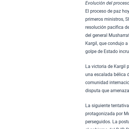
Evolución del proces
El proceso de paz ho
primeros ministros, S
resolución pacifica d
del general Musharraf
Kargil, que condujo 
golpe de Estado incr
La victoria de Kargil 
una escalada bélica d
comunidad internacion
disputa que amenazab
La siguiente tentativ
protagonizada por Mus
perseguidos. La postu