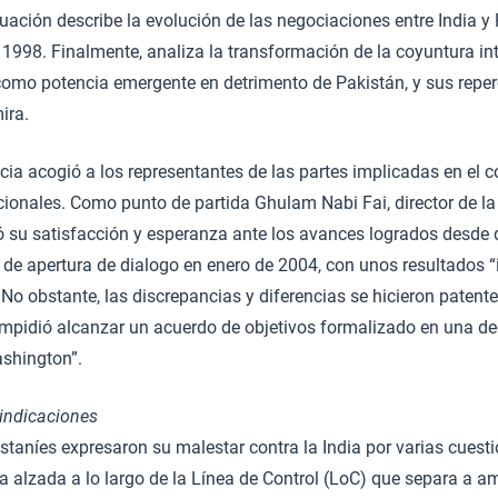
uación describe la evolución de las negociaciones entre India y
1998. Finalmente, analiza la transformación de la coyuntura int
 como potencia emergente en detrimento de Pakistán, y sus reper
ira.
ia acogió a los representantes de las partes implicadas en el co
ionales. Como punto de partida Ghulam Nabi Fai, director de la 
ó su satisfacción y esperanza ante los avances logrados desde 
 de apertura de dialogo en enero de 2004, con unos resultados 
No obstante, las discrepancias y diferencias se hicieron patentes
impidió alcanzar un acuerdo de objetivos formalizado en una de
ashington”.
vindicaciones
taníes expresaron su malestar contra la India por varias cuesti
la alzada a lo largo de la Línea de Control (LoC) que separa a 