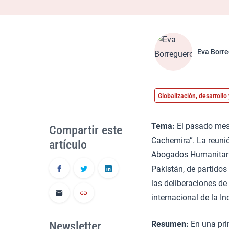
Eva Borr
Globalización, desarroll
Tema:
El pasado mes 
Compartir este
Cachemira”. La reuni
artículo
Abogados Humanitarios
Pakistán, de partidos 
las deliberaciones de
internacional de la In
Newsletter
Resumen:
En una pri