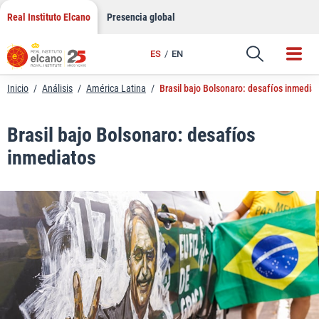
LinkedIn
Saltar
Real Instituto Elcano
Presencia global
al
Email
contenido
ES
EN
Enlace
Inicio
/
Análisis
/
América Latina
/
Brasil bajo Bolsonaro: desafíos inmedia
Brasil bajo Bolsonaro: desafíos
inmediatos