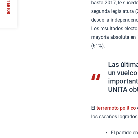
ANTERIOR
hasta 2017, le sucede
segunda legislatura (
//
desde la independencia
Los resultados elect
mayoría absoluta en 
(61%). ​
Las últim
un vuelco
important
UNITA obt
El
terremoto político
los escaños logrados 
El partido e