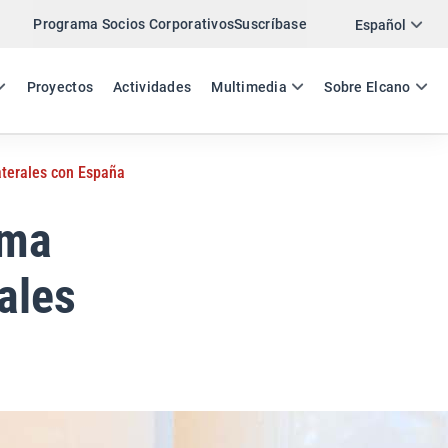
Programa Socios Corporativos
Suscríbase
Twitter
Español
LinkedIn
ES
EN
Proyectos
Actividades
Multimedia
Sobre Elcano
Email
laterales con España
Enlace
COMPARTIR ANÁLISIS
ema
ales