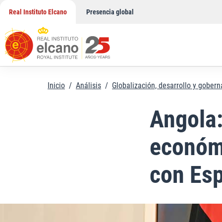
Saltar
Real Instituto Elcano
Presencia global
al
contenido
Inicio
/
Análisis
/
Globalización, desarrollo y gober
Angola:
económi
con Es