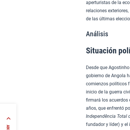
aperturistas de la eco
relaciones exteriores
de las últimas elecci
Análisis
Situación pol
Desde que Agostinho 
gobierno de Angola h
comienzos políticos f
inicio de la guerra c
firmará los acuerdos 
años, que enfrentó p
Independência Total 
ca
fundador y líder) y el
fectos