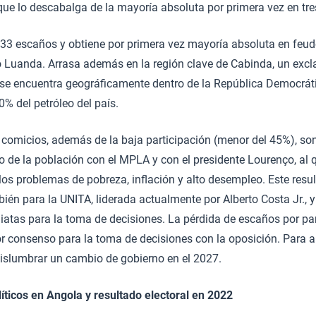
que lo descabalga de la mayoría absoluta por primera vez en tr
3 escaños y obtiene por primera vez mayoría absoluta en feudo
Luanda. Arrasa además en la región clave de Cabinda, un excla
 se encuentra geográficamente dentro de la República Democráti
0% del petróleo del país.
 comicios, además de la baja participación (menor del 45%), so
to de la población con el MPLA y con el presidente Lourenço, al 
los problemas de pobreza, inflación y alto desempleo. Este res
én para la UNITA, liderada actualmente por Alberto Costa Jr., y
atas para la toma de decisiones. La pérdida de escaños por pa
r consenso para la toma de decisiones con la oposición. Para a
vislumbrar un cambio de gobierno en el 2027.
líticos en Angola y resultado electoral en 2022