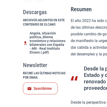
Resumen
Descargas
ARCHIVOS ADJUNTOS EN ESTE
El año 2022 ha sido c
CONTENIDO DE ELCANO
de las últimas elecc
Angola, situación
posible cambio de gob
política, dilema
de manifiesto la urg
económico y relaciones
bilaterales con España
dar cabida a activid
- ARI - Real Instituto
Elcano (.pdf)
del desempleo y la p
Newsletter
Desde la p
RECIBE LAS ÚLTIMAS NOTICIAS
Estado y 
POR EMAIL
renovado 
proveedor
Suscribirme
Desde la perspectiva 