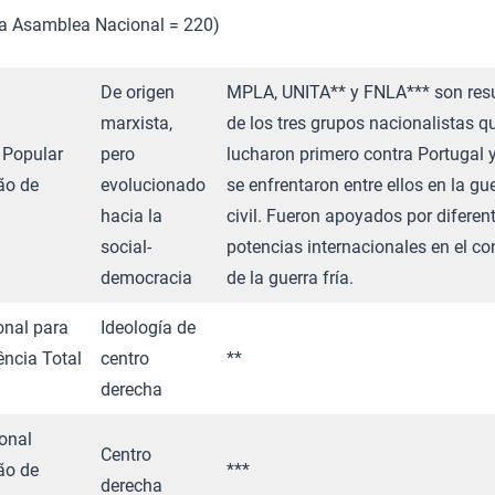
 la Asamblea Nacional = 220)
De origen
MPLA, UNITA** y FNLA*** son res
marxista,
de los tres grupos nacionalistas q
Popular
pero
lucharon primero contra Portugal 
ão de
evolucionado
se enfrentaron entre ellos en la gu
hacia la
civil. Fueron apoyados por diferen
social-
potencias internacionales en el co
democracia
de la guerra fría.
onal para
Ideología de
ncia Total
centro
**
derecha
onal
Centro
ão de
***
derecha​ ​