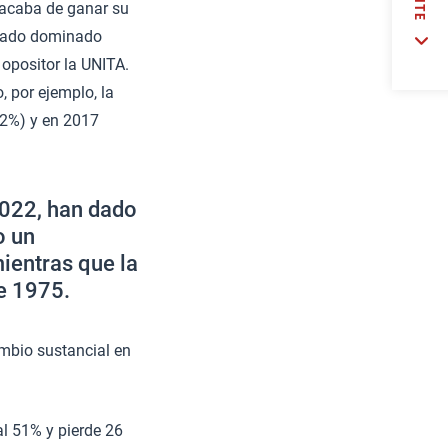
 acaba de ganar su
estado dominado
 opositor la UNITA.
 por ejemplo, la
72%) y en 2017
2022, han dado
o un
mientras que la
e 1975.
ambio sustancial en
l 51% y pierde ​26