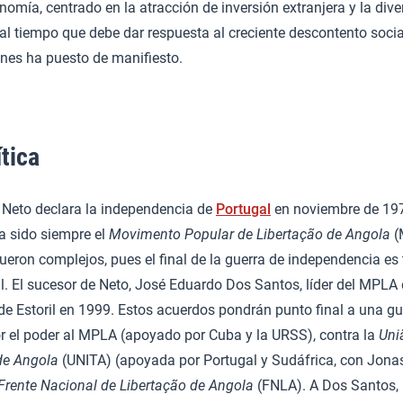
nomía, centrado en la atracción de inversión extranjera y la dive
, al tiempo que debe dar respuesta al creciente descontento socia
ones ha puesto de manifiesto.
ítica
Neto declara la independencia de
Portugal
en noviembre de 1975
a sido siempre el
Movimento Popular de Libertação de Angola​
(
ueron complejos, pues el final de la guerra de independencia es
ivil. El sucesor de Neto, José Eduardo Dos Santos, líder del MPLA
de Estoril en 1999. Estos acuerdos pondrán punto final a una gue
or el poder al MPLA (apoyado por Cuba y la URSS), contra la
Uni
de Angola
(UNITA) (apoyada por Portugal y Sudáfrica, con Jon
Frente Nacional de Libertação de Angola
(FNLA). A Dos Santos, 