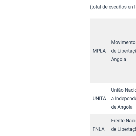
(total de escaños en
Movimento 
MPLA​
de Libertaç
Angola​
União Naci
UNITA​
a Independê
de Angola​
Frente Naci
FNLA​
de Libertaç