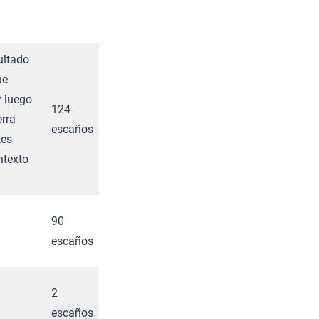
ultado
ue
y luego
124
erra
escaños
tes
ntexto
90
escaños
2
escaños