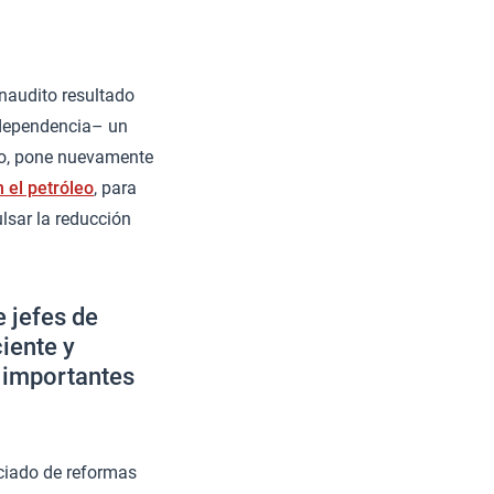
inaudito resultado
ndependencia– un
ivo, pone nuevamente
 el petróleo
, para
lsar la reducción
e jefes de
iente y
 importantes
iciado de reformas