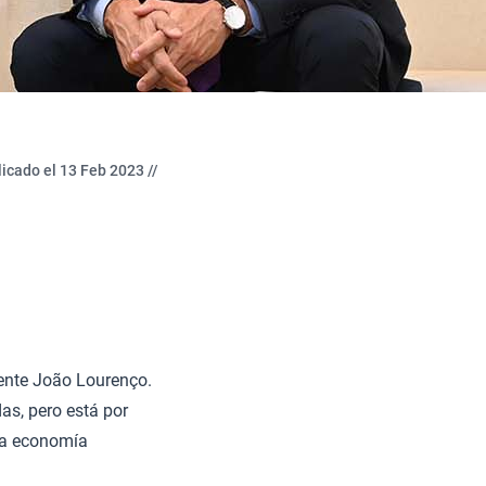
icado el 13 Feb 2023 //
idente João Lourenço.
as, pero está por
 la economía