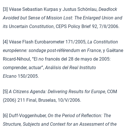
[3] Véase Sebastian Kurpas y Justus Schönlau,
Deadlock
Avoided but Sense of Mission Lost: The Enlarged Union and
its Uncertain Constitution
, CEPS Policy Brief 92, 7/II/2006.
[4] Véase Flash Eurobarometer 171/2005,
La Constitution
européenne: sondage post-référendum en France
, y Gaëtane
Ricard-Nihoul, “El
no
francés del 28 de mayo de 2005:
comprender, actuar”,
Análisis del Real Instituto
Elcano
150/2005.
[5]
A Citizens Agenda: Delivering Results for Europe
, COM
(2006) 211 Final, Bruselas, 10/V/2006.
[6] Duff-Voggenhuber,
On the Period of Reflection: The
Structure, Subjects and Context for an Assessment of the