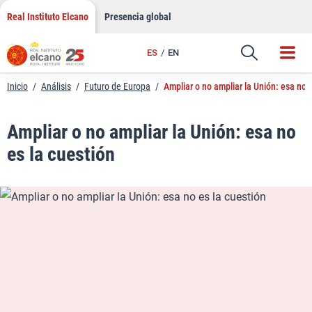
LinkedIn
Saltar
Real Instituto Elcano
Presencia global
al
Email
contenido
ES
EN
Enlace
Inicio
/
Análisis
/
Futuro de Europa
/
Ampliar o no ampliar la Unión: esa no e
Ampliar o no ampliar la Unión: esa no
es la cuestión