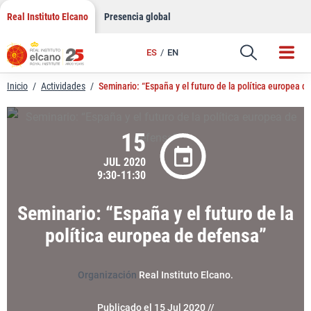
LinkedIn
Saltar
Real Instituto Elcano
Presencia global
al
Email
contenido
ES
EN
Enlace
Inicio
/
Actividades
/
Seminario: “España y el futuro de la política europea d
15
JUL 2020
9:30-11:30
Seminario: “España y el futuro de la
política europea de defensa”
Organización
Real Instituto Elcano.
Publicado el 15 Jul 2020 //