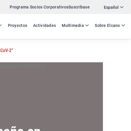
Programa Socios Corporativos
Suscríbase
Twitter
Español
LinkedIn
ES
EN
Proyectos
Actividades
Multimedia
Sobre Elcano
Email
-CoV-2”
Enlace
COMPARTIR ACTIVIDAD