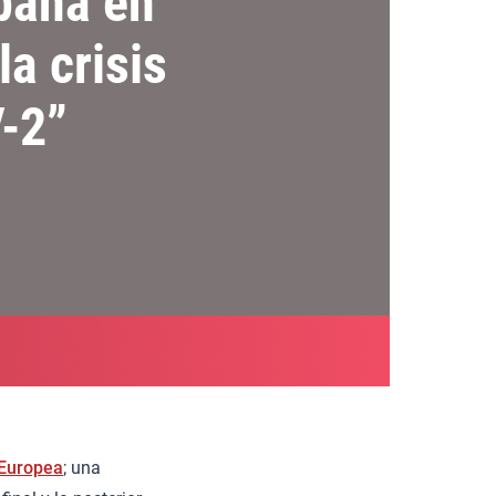
paña en
la crisis
-2”
 Europea
; una