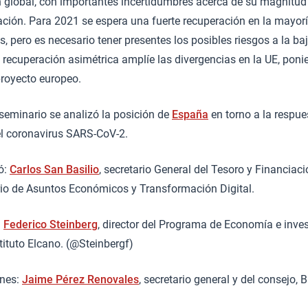
 global, con importantes incertidumbres acerca de su magnitud f
ación. Para 2021 se espera una fuerte recuperación en la mayorí
, pero es necesario tener presentes los posibles riesgos a la baj
recuperación asimétrica amplíe las divergencias en la UE, ponie
proyecto europeo.
 seminario se analizó la posición de
España
en torno a la respue
del coronavirus SARS-CoV-2.
ó:
Carlos San Basilio
, secretario General del Tesoro y Financiaci
rio de Asuntos Económicos y Transformación Digital.
:
Federico Steinberg
, director del Programa de Economía e inves
tituto Elcano. (@Steinbergf)
nes:
Jaime Pérez Renovales
, secretario general y del consejo,