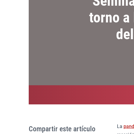
Semina
torno a 
de
La
pan
Compartir este artículo