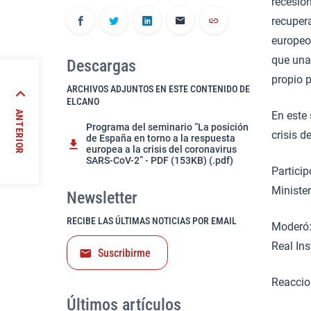
recesión
recuper
europeos
que una 
Descargas
propio 
forme
ARCHIVOS ADJUNTOS EN ESTE CONTENIDO DE
ELCANO
ión o
ANTERIOR
En este
lan de
Programa del seminario “La posición
crisis 
de España en torno a la respuesta
europea a la crisis del coronavirus
paña”
SARS-CoV-2” - PDF (153KB) (.pdf)
Particip
Ministe
Newsletter
RECIBE LAS ÚLTIMAS NOTICIAS POR EMAIL
Moderó
Real Ins
Suscribirme
Reaccio
Últimos artículos