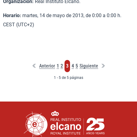
Organización:
Real Instituto Elcano.
Horario:
martes, 14 de mayo de 2013, de 0:00 a 0:00 h.
CEST (UTC+2)
Primera
Última
Página
Página
Página
Página
Página
Anterior
1
2
3
4
5
Siguiente
página
página
1 - 5 de 5 páginas