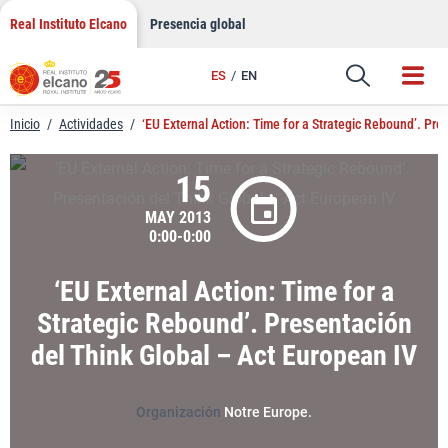
LinkedIn
Saltar
Real Instituto Elcano
Presencia global
al
Email
contenido
ES
EN
Enlace
Inicio
/
Actividades
/
‘EU External Action: Time for a Strategic Rebound’. Pre
15
MAY 2013
0:00-0:00
‘EU External Action: Time for a
Strategic Rebound’. Presentación
del Think Global – Act European IV
Organización
Notre Europe.