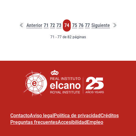
Primera
Última
Página
Página
Página
Página
Página
Página
Página
Anterior
71
72
73
74
75
76
77
Siguiente
página
página
71 - 77 de 82 páginas
Contacto
Aviso legal
Política de privacidad
Créditos
Preguntas frecuentes
Accesibilidad
Empleo