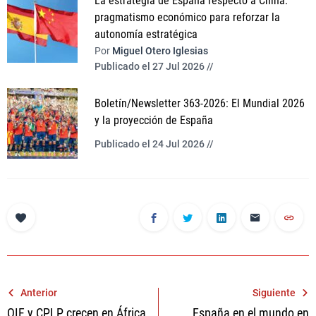
La estrategia de España respecto a China:
pragmatismo económico para reforzar la
autonomía estratégica
Por
Miguel Otero Iglesias
Publicado el 27 Jul 2026 //
Boletín/Newsletter 363-2026: El Mundial 2026
y la proyección de España
Publicado el 24 Jul 2026 //
Navegación
Anterior
Siguiente
OIF y CPLP crecen en África
España en el mundo en