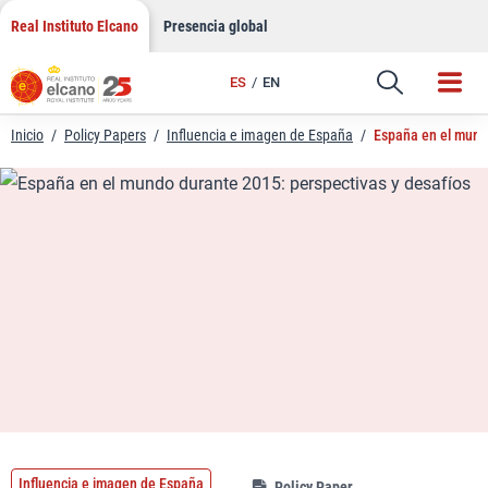
LinkedIn
Saltar
Real Instituto Elcano
Presencia global
al
Email
contenido
ES
EN
Enlace
Inicio
/
Policy Papers
/
Influencia e imagen de España
/
España en el mund
Influencia e imagen de España
Policy Paper