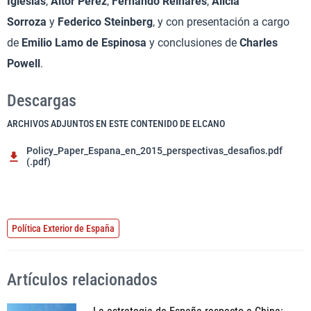
Iglesias
,
Aitor Pérez
,
Fernando Reinares
,
Alicia
Sorroza
y
Federico Steinberg
, y con presentación a cargo
de
Emilio Lamo de Espinosa
y conclusiones de
Charles
Powell
.
Descargas
ARCHIVOS ADJUNTOS EN ESTE CONTENIDO DE ELCANO
Policy_Paper_Espana_en_2015_perspectivas_desafios.pdf
(.pdf)
Política Exterior de España
Artículos relacionados