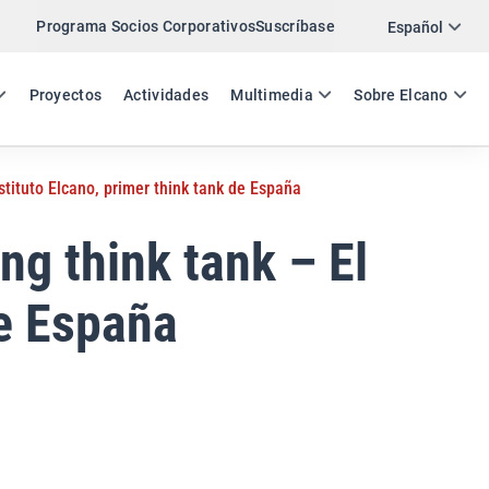
Programa Socios Corporativos
Suscríbase
Twitter
Español
LinkedIn
ES
EN
Proyectos
Actividades
Multimedia
Sobre Elcano
Email
nstituto Elcano, primer think tank de España
Enlace
COMPARTIR NOTA DE PRENSA
ing think tank – El
de España