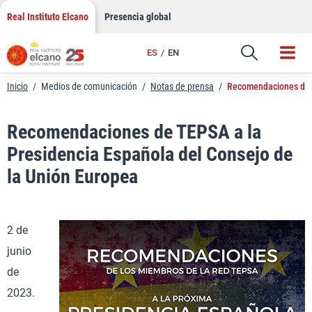
LinkedIn
Saltar
Real Instituto Elcano
Presencia global
al
Email
contenido
ES
EN
Enlace
Inicio
/
Medios de comunicación
/
Notas de prensa
/
Recomendaciones de T
Recomendaciones de TEPSA a la
Presidencia Española del Consejo de
la Unión Europea
2 de
junio
de
2023.