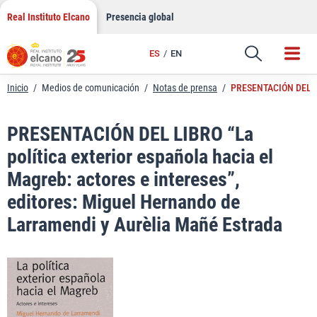
LinkedIn
Saltar
Real Instituto Elcano
Presencia global
al
Email
contenido
ES
EN
Enlace
Inicio
/
Medios de comunicación
/
Notas de prensa
/
PRESENTACIÓN DEL LIBR
PRESENTACIÓN DEL LIBRO “La
política exterior española hacia el
Magreb: actores e intereses”,
editores: Miguel Hernando de
Larramendi y Aurèlia Mañé Estrada