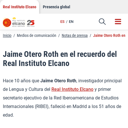
LinkedIn
Saltar
Real Instituto Elcano
Presencia global
al
Email
contenido
ES
EN
Enlace
Inicio
/
Medios de comunicación
/
Notas de prensa
/
Jaime Otero Roth en el
Jaime Otero Roth en el recuerdo del
Real Instituto Elcano
Hace 10 años que
Jaime Otero Roth
, investigador principal
de Lengua y Cultura del
Real Instituto Elcano
y primer
secretario ejecutivo de la Red Iberoamericana de Estudios
Internacionales (RIBEI), falleció en Madrid a los 51 años de
edad.