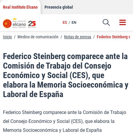
LinkedIn
Saltar
Real Instituto Elcano
Presencia global
al
Email
contenido
ES
EN
Enlace
Inicio
/
Medios de comunicación
/
Notas de prensa
/
Federico Steinberg co
Federico Steinberg comparece ante la
Comisión de Trabajo del Consejo
Económico y Social (CES), que
elabora la Memoria Socioeconómica y
Laboral de España
Federico Steinberg comparece ante la Comisión de Trabajo
del Consejo Económico y Social (CES), que elabora la
Memoria Socioeconómica y Laboral de España