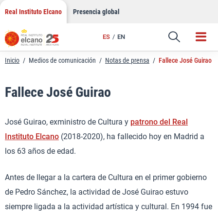
LinkedIn
Saltar
Real Instituto Elcano
Presencia global
al
Email
contenido
ES
EN
Enlace
Inicio
/
Medios de comunicación
/
Notas de prensa
/
Fallece José Guirao
Fallece José Guirao
José Guirao, exministro de Cultura y
patrono del Real
Instituto Elcano
(2018-2020), ha fallecido hoy en Madrid a
los 63 años de edad.
Antes de llegar a la cartera de Cultura en el primer gobierno
de Pedro Sánchez, la actividad de José Guirao estuvo
siempre ligada a la actividad artística y cultural. En 1994 fue