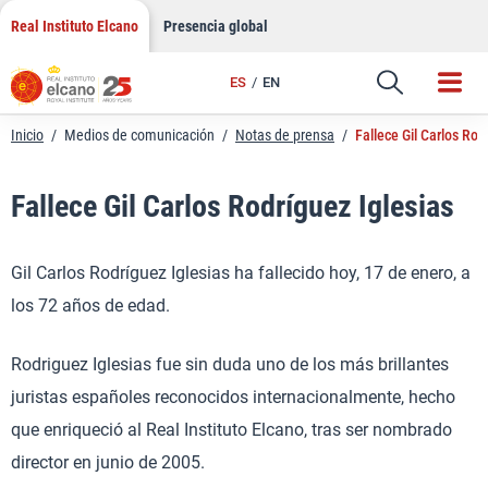
LinkedIn
Saltar
Real Instituto Elcano
Presencia global
al
Email
contenido
ES
EN
Enlace
Inicio
/
Medios de comunicación
/
Notas de prensa
/
Fallece Gil Carlos Rod
Fallece Gil Carlos Rodríguez Iglesias
Gil Carlos Rodríguez Iglesias ha fallecido hoy, 17 de enero, a
los 72 años de edad.
Rodriguez Iglesias fue sin duda uno de los más brillantes
juristas españoles reconocidos internacionalmente, hecho
que enriqueció al Real Instituto Elcano, tras ser nombrado
director en junio de 2005.