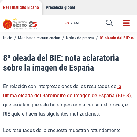
LinkedIn
Saltar
Real Instituto Elcano
Presencia global
al
Email
contenido
ES
EN
Enlace
Inicio
/
Medios de comunicación
/
Notas de prensa
/
8ª oleada del BIE: no
8ª oleada del BIE: nota aclaratoria
sobre la imagen de España
En relación con interpretaciones de los resultados de
la
última oleada del Barómetro de Imagen de España (BIE 8)
,
que señalan que ésta ha empeorado a causa del procés, el
RIE quiere hacer las siguientes matizaciones:
Los resultados de la encuesta muestran rotundamente