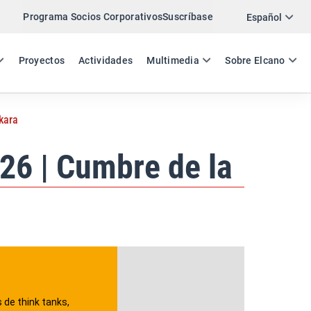
Programa Socios Corporativos
Suscríbase
Twitter
Español
LinkedIn
ES
EN
Proyectos
Actividades
Multimedia
Sobre Elcano
Email
kara
Enlace
COMPARTIR NEWSLETTER
26 | Cumbre de la