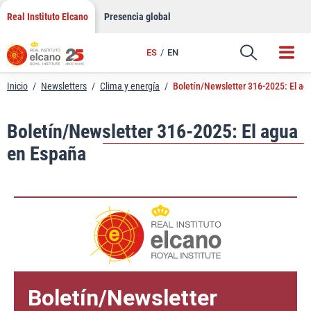
LinkedIn
Saltar
Real Instituto Elcano
Presencia global
al
Email
contenido
ES
EN
Enlace
Inicio
/
Newsletters
/
Clima y energía
/
Boletín/Newsletter 316-2025: El a
Boletín/Newsletter 316-2025: El agua
en España