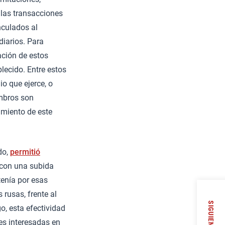
 las transacciones
nculados al
diarios. Para
ación de estos
lecido. Entre estos
o que ejerce, o
mbros son
imiento de este
do,
permitió
 con una subida
tenía por esas
 rusas, frente al
SIGUIENTE
go, esta efectividad
es interesadas en