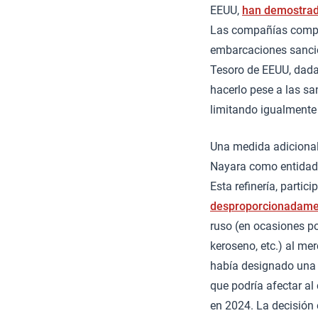
EEUU,
han demostrado
Las compañías comprad
embarcaciones sancio
Tesoro de EEUU, dada 
hacerlo pese a las sa
limitando igualmente 
Una medida adicional 
Nayara como entidad 
Esta refinería, parti
desproporcionadamen
ruso (en ocasiones po
keroseno, etc.) al me
había designado una r
que podría afectar al
en 2024. La decisión 