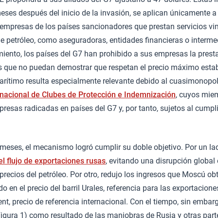
ses después del inicio de la invasión, se aplican únicamente a
 empresas de los países sancionadores que prestan servicios vi
e petróleo, como aseguradoras, entidades financieras o interme
iento, los países del G7 han prohibido a sus empresas la prest
es que no puedan demostrar que respetan el precio máximo estab
marítimo resulta especialmente relevante debido al cuasimonopoli
nacional de Clubes de Protección e Indemnización
, cuyos mie
esas radicadas en países del G7 y, por tanto, sujetos al cumpl
meses, el mecanismo logró cumplir su doble objetivo. Por un la
l flujo de exportaciones rusas
, evitando una disrupción global
precios del petróleo. Por otro, redujo los ingresos que Moscú ob
do en el precio del barril Urales, referencia para las exportaciones
rent, precio de referencia internacional. Con el tiempo, sin embar
igura 1) como resultado de las maniobras de Rusia y otras part