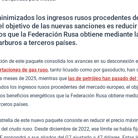
inimizados los ingresos rusos procedentes 
el objetivo de las nuevas sanciones es reducir
os que la Federación Rusa obtiene mediante l
arburos a terceros países.
ción de este paquete consolida los avances en su desconexión e
rtaciones de gas ruso
, tanto licuado como por gasoducto, han
os meses de 2025, mientras que
las de petróleo han pasado del 
dos los ingresos rusos procedentes del mercado europeo, el obj
los beneficios energéticos que la Federación Rusa obtiene medi
rceros países.
estrella de este nuevo paquete consiste en reducir el precio máx
l del crudo ruso. Desde diciembre de 2022, ese límite se había fi
UE propondrá a sus aliados del G7 ajustarlo a 47 dólares. Estas l