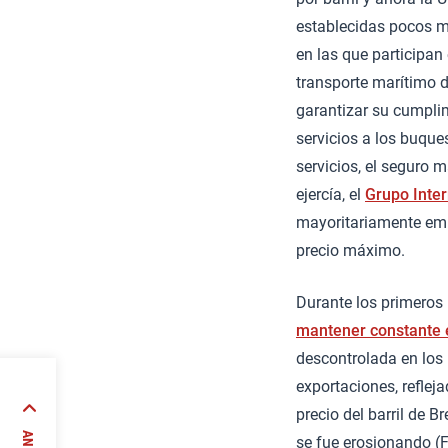
establecidas pocos me
en las que participan
transporte marítimo d
garantizar su cumplim
servicios a los buqu
servicios, el seguro 
ejercía, el
Grupo Inter
mayoritariamente empr
precio máximo.
Durante los primeros 
mantener constante e
descontrolada en los 
exportaciones, refleja
precio del barril de B
316-
se fue erosionando (F
spaña