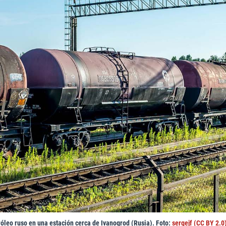
óleo ruso en una estación cerca de Ivanogrod (Rusia). Foto:
sergejf (CC BY 2.0