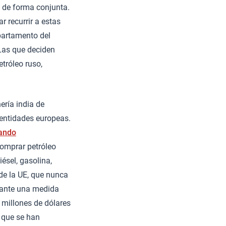
 de forma conjunta.
 recurrir a estas
partamento del
 Las que deciden
etróleo ruso,
ería india de
 entidades europeas.
iando
comprar petróleo
ésel, gasolina,
 de la UE, que nunca
ante una medida
0 millones de dólares
 que se han