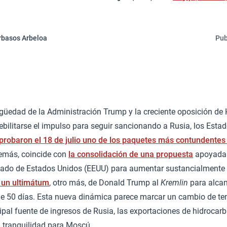
rbasos Arbeloa
Pub
güedad de la Administración Trump y la creciente oposición de 
ebilitarse el impulso para seguir sancionando a Rusia, los Est
probaron el 18 de julio uno de los paquetes más contundentes 
emás, coincide con
la consolidación de una propuesta
apoyada 
ado de Estados Unidos (EEUU) para aumentar sustancialmente 
 un ultimátum
, otro más, de Donald Trump al
Kremlin
para alcan
de 50 días. Esta nueva dinámica parece marcar un cambio de te
cipal fuente de ingresos de Rusia, las exportaciones de hidroca
a tranquilidad para Moscú.