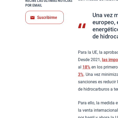
RECIBE LAS ÚLTIMAS NOTICIAS
POR EMAIL
Una vez m
Suscribirme
europeo, 
energétic
de hidroc
Para la UE, la aproba
Desde 2021,
las impo
al
18%
en los primer
3%
. Una vez minimiza
sanciones es reducir 
de hidrocarburos a te
Para ello, la medida 
la venta internaciona
por barril y ahora la 