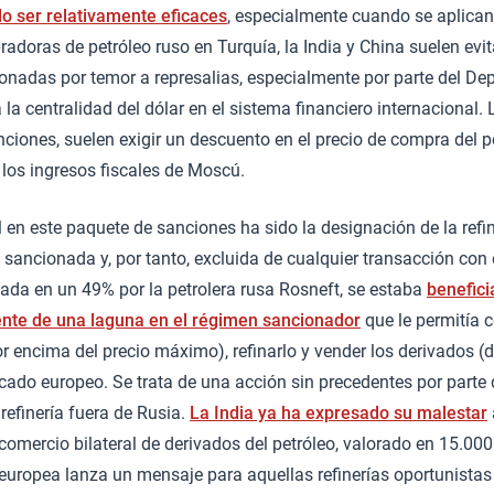
 ser relativamente eficaces
, especialmente cuando se aplican
oras de petróleo ruso en Turquía, la India y China suelen evitar
nadas por temor a represalias, especialmente por parte del De
la centralidad del dólar en el sistema financiero internacional.
nciones, suelen exigir un descuento en el precio de compra del p
los ingresos fiscales de Moscú.
en este paquete de sanciones ha sido la designación de la refin
sancionada y, por tanto, excluida de cualquier transacción con
cipada en un 49% por la petrolera rusa Rosneft, se estaba
benefic
te de una laguna en el régimen sancionador
que le permitía 
r encima del precio máximo), refinarlo y vender los derivados (di
rcado europeo. Se trata de una acción sin precedentes por parte
efinería fuera de Rusia.
La India ya ha expresado su malestar
 comercio bilateral de derivados del petróleo, valorado en 15.00
europea lanza un mensaje para aquellas refinerías oportunistas