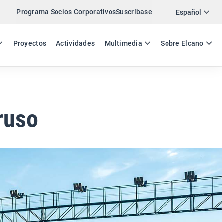
Programa Socios Corporativos
Suscríbase
Twitter
Español
LinkedIn
ES
EN
Proyectos
Actividades
Multimedia
Sobre Elcano
Email
Enlace
COMPARTIR COMENTARIO
ruso