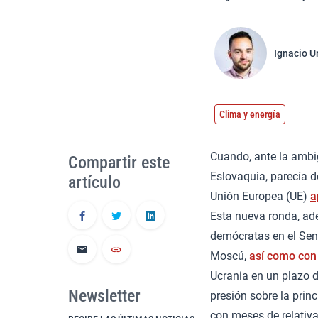
Ignacio U
Clima y energía
Cuando, ante la ambi
Compartir este
Eslovaquia, parecía d
artículo
Unión Europea (UE)
a
Esta nueva ronda, ad
demócratas en el Sen
Moscú,
así como con
Ucrania en un plazo 
Newsletter
presión sobre la prin
con meses de relativ