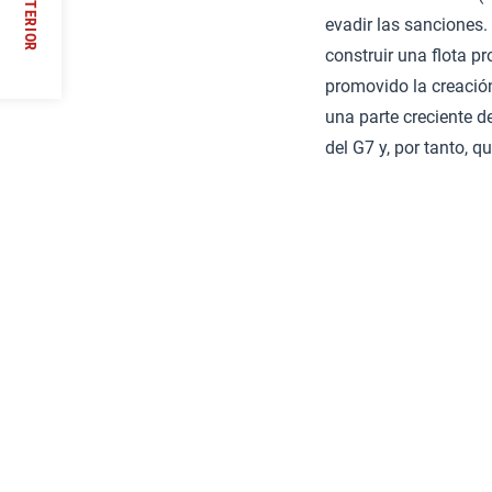
ANTERIOR
evadir las sanciones.
/
construir una flota p
promovido la creación
una parte creciente d
del G7 y, por tanto, 