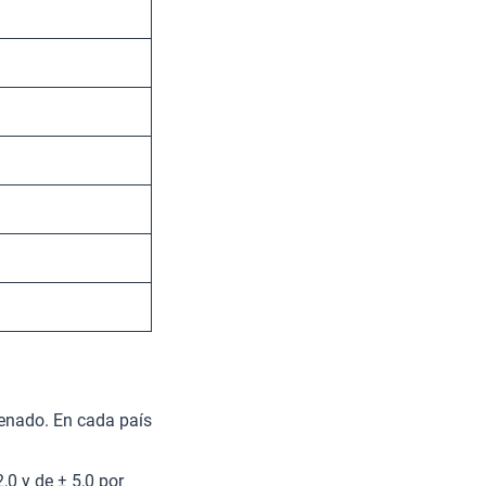
lenado. En cada país
,0 y de ± 5,0 por