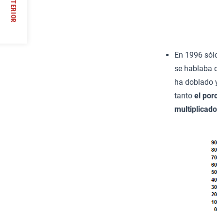
ANTERIOR
//
En 1996 sól
se hablaba d
ha doblado 
tanto
el por
multiplicado