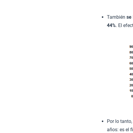
También
se
44%
. El efe
Por lo tanto
años: es el 