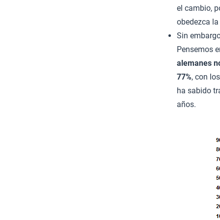
el cambio, 
obedezca la 
Sin embargo,
Pensemos en
alemanes no
77%
, con lo
ha sabido tr
años.