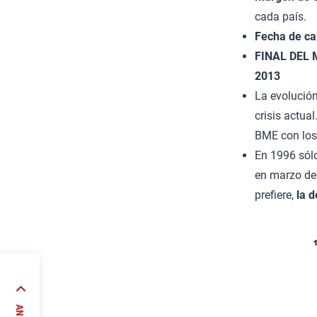
cada país.
Fecha de c
FINAL DEL 
2013
La evolución
crisis actua
BME con los
En 1996 sól
en marzo de 
prefiere,
la d
nto de
la