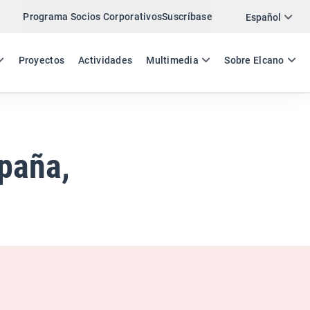
Programa Socios Corporativos
Suscríbase
Twitter
Español
LinkedIn
ES
EN
Proyectos
Actividades
Multimedia
Sobre Elcano
Email
Enlace
COMPARTIR ENCUESTA
paña,