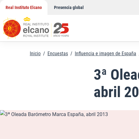
Saltar
Real Instituto Elcano
Presencia global
al
contenido
Inicio
/
Encuestas
/
Influencia e imagen de España
3ª Ole
abril 2