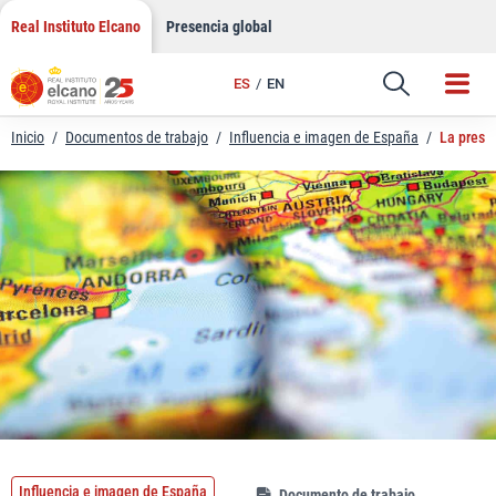
LinkedIn
Saltar
Real Instituto Elcano
Presencia global
al
Email
contenido
ES
EN
Enlace
Inicio
/
Documentos de trabajo
/
Influencia e imagen de España
/
La prese
Influencia e imagen de España
Documento de trabajo