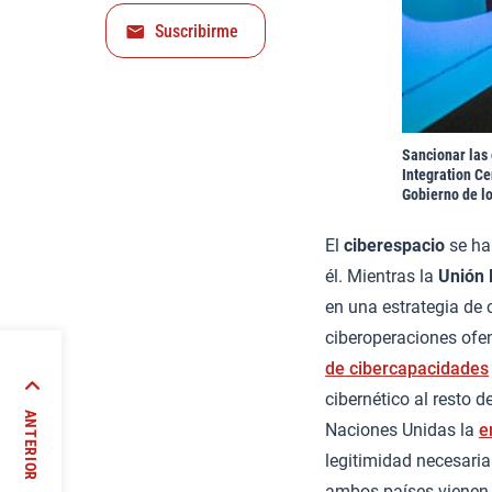
Suscribirme
Sancionar las
Integration Ce
Gobierno de lo
El
ciberespacio
se ha 
él. Mientras la
Unión 
en una estrategia de 
ciberoperaciones ofen
de cibercapacidades
 Irán
cibernético al resto 
ca los
ANTERIOR
Naciones Unidas la
e
es
legitimidad necesaria
//
ambos países vienen