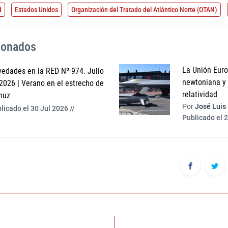
d
Estados Unidos
Organización del Tratado del Atlántico Norte (OTAN)
cionados
La Unión Europ
edades en la RED Nº 974. Julio
newtoniana y l
2026 | Verano en el estrecho de
relatividad
muz
Por
José Luis
licado el 30 Jul 2026 //
Publicado el 2
ón