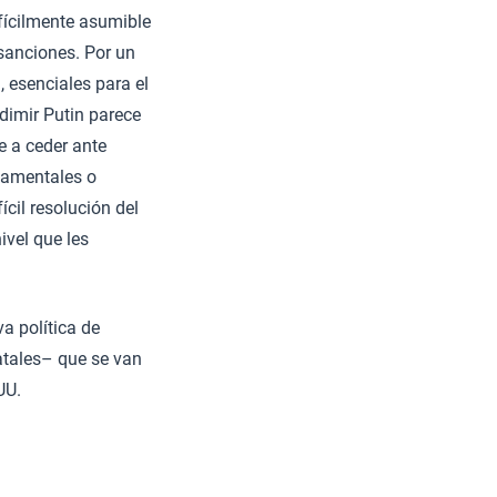
fícilmente asumible
 sanciones. Por un
, esenciales para el
adimir Putin parece
e a ceder ante
namentales o
cil resolución del
vel que les
a política de
atales– que se van
UU.