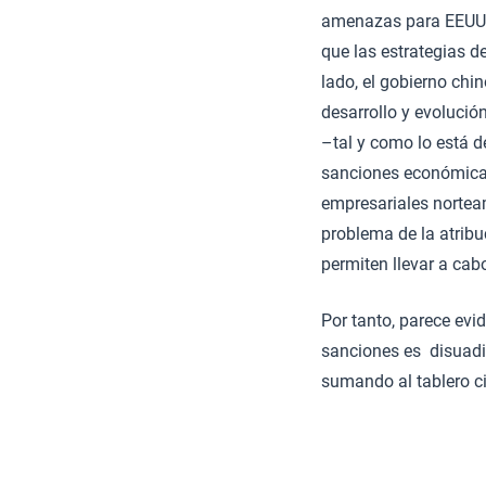
amenazas para EEUU e
que las estrategias d
lado, el gobierno chi
desarrollo y evolución
–tal y como lo está 
sanciones económicas
empresariales norteam
problema de la atrib
permiten llevar a ca
Por tanto, parece evi
sanciones es disuadir
sumando al tablero c