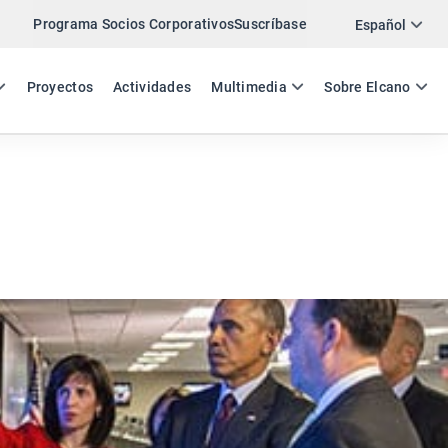
Programa Socios Corporativos
Suscríbase
Twitter
Español
LinkedIn
ES
EN
Proyectos
Actividades
Multimedia
Sobre Elcano
Email
Enlace
COMPARTIR COMENTARIO