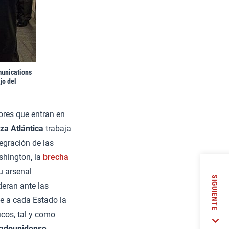
munications
jo del
tores que entran en
za Atlántica
trabaja
tegración de las
shington, la
brecha
u arsenal
SIGUIENTE
eran ante las
e a cada Estado la
icos, tal y como
tadounidense