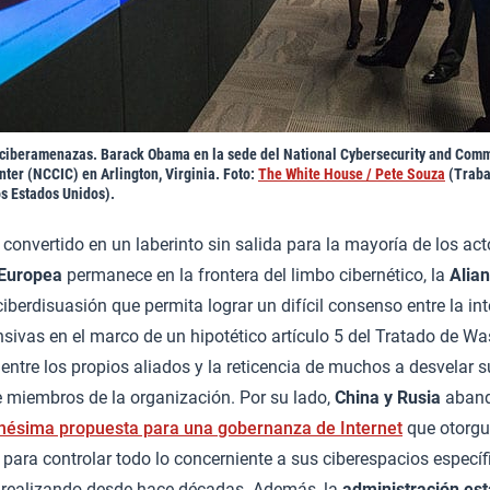
 ciberamenazas. Barack Obama en la sede del National Cybersecurity and Com
nter (NCCIC) en Arlington, Virginia. Foto:
The White House / Pete Souza
(Traba
s Estados Unidos).
convertido en un laberinto sin salida para la mayoría de los ac
Europea
permanece en la frontera del limbo cibernético, la
Alian
ciberdisuasión que permita lograr un difícil consenso entre la in
sivas en el marco de un hipotético artículo 5 del Tratado de Wa
entre los propios aliados y la reticencia de muchos a desvelar s
de miembros de la organización. Por su lado,
China y Rusia
aband
nésima propuesta para una gobernanza de Internet
que otorgu
 para controlar todo lo concerniente a sus ciberespacios específ
 realizando desde hace décadas. Además, la
administración es