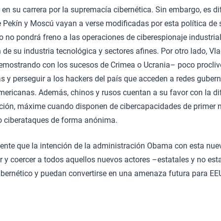
n su carrera por la supremacía cibernética. Sin embargo, es di
e Pekín y Moscú vayan a verse modificadas por esta política de
no no pondrá freno a las operaciones de ciberespionaje industrial
 de su industria tecnológica y sectores afines. Por otro lado, Vl
demostrando con los sucesos de Crimea o Ucrania– poco procliv
 y perseguir a los hackers del país que acceden a redes guber
ericanas. Además, chinos y rusos cuentan a su favor con la difí
ución, máxime cuando disponen de cibercapacidades de primer ni
bo ciberataques de forma anónima.
dente que la intención de la administración Obama con esta nuev
 y coercer a todos aquellos nuevos actores –estatales y no est
ibernético y puedan convertirse en una amenaza futura para EE