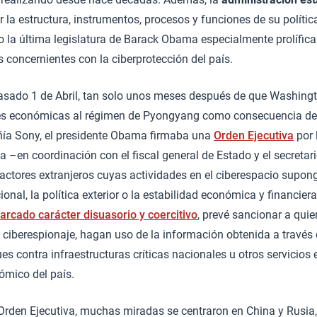
r la estructura, instrumentos, procesos y funciones de su polític
o la última legislatura de Barack Obama especialmente prolífica 
s concernientes con la ciberprotección del país.
 pasado 1 de Abril, tan solo unos meses después de que Washing
es económicas al régimen de Pyongyang como consecuencia del
ñía Sony, el presidente Obama firmaba una
Orden Ejecutiva
por 
a –en coordinación con el fiscal general de Estado y el secreta
 actores extranjeros cuyas actividades en el ciberespacio sup
onal, la política exterior o la estabilidad económica y financiera
arcado carácter disuasorio y coercitivo
, prevé sancionar a qui
iberespionaje, hagan uso de la información obtenida a travé
es contra infraestructuras críticas nacionales u otros servicios 
ómico del país.
 Orden Ejecutiva, muchas miradas se centraron en China y Rusia,